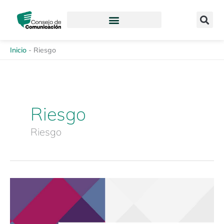
Ir
content
al
contenido
Inicio
-
Riesgo
Riesgo
Riesgo
Revista
Enfoques
de
la