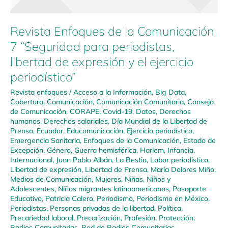
Revista Enfoques de la Comunicación
7 “Seguridad para periodistas,
libertad de expresión y el ejercicio
periodístico”
Revista enfoques
/
Acceso a la Información
,
Big Data
,
Cobertura
,
Comunicación
,
Comunicación Comunitaria
,
Consejo
de Comunicación
,
CORAPE
,
Covid-19
,
Datos
,
Derechos
humanos
,
Derechos salariales
,
Día Mundial de la Libertad de
Prensa
,
Ecuador
,
Educomunicación
,
Ejercicio periodístico
,
Emergencia Sanitaria
,
Enfoques de la Comunicación
,
Estado de
Excepción
,
Género
,
Guerra hemisférica
,
Harlem
,
Infancia
,
Internacional
,
Juan Pablo Albán
,
La Bestia
,
Labor periodística
,
Libertad de expresión
,
Libertad de Prensa
,
María Dolores Miño
,
Medios de Comunicación
,
Mujeres
,
Niñas, Niños y
Adolescentes
,
Niños migrantes latinoamericanos
,
Pasaporte
Educativo
,
Patricia Calero
,
Periodismo
,
Periodismo en México
,
Periodistas
,
Personas privadas de la libertad
,
Política
,
Precariedad laboral
,
Precarización
,
Profesión
,
Protección
,
Radios Comunitarias
,
Red de Radios Comunitarias
,