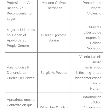
Profesión de Alto
Mariana Chávez
Precariedad
Riesgo Sin
Castañeda
laboral
Reconocimiento
Violencia
Legal
Mujeres
Mujeres Lideresas
Libertad de
no Tienen el
Giselle I. Jacome
expresión
Apoyo de Su
Barrios
Política
Propio Género
Sociedad
Valeria Luiselli
Guerra
Valeria Luiselli
hemisférica
Denuncia La
Sergio A. Poveda
Niños migrantes
Guerra Del ‘Narco’
latinoamericanos
La Bestia
Harlem
Información
Aproximaciones al
pública
Contexto en que
Dirección Técnica
Acceso a la