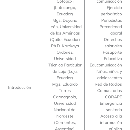
Cotopaxi
comunicación
(Latacunga,
Ejercicio
Ecuador)
periodístico
Mgs. Dayana
Periodistas
León, Universidad
Precariedad
de las Américas
laboral
(Quito, Ecuador)
Derechos
Ph.D. Kruzkaya
salariales
Ordóñez,
Pasaporte
Universidad
Educativo
Técnica Particular
Educomunicación
de Loja (Loja,
Niñas, niños y
Ecuador)
adolescentes
Mgs. Eduardo
Red de Radios
Introducción
Torres
Comunitarias
Carmagnola,
CORAPE
Universidad
Emergencia
Nacional del
sanitaria
Nordeste
Acceso a la
(Corrientes,
información
Argentina)
pública