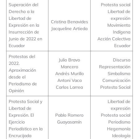
Superación del
Protesta social
Derecho a la
Libertad de
Libertad de
expresión
Cristina Benavides
Expresión en la
Movimiento
Jacqueline Artieda
Insurrección de
Indígena
Junio de 2022 en
Acción Colectiva
Ecuador
Ecuador
Protestas del
Julio Bravo
Discurso
2022.
Mancero
Representación
Aproximación
Andrés Murillo
Simbolismo
desde el
Antoni Vaca
Comunicación
Periodismo de
Carlos Larrea
Protesta Social
Opinión
Protesta Social y
Libertad de
Libertad de
expresión
Expresión. El
Pablo Romero
Protesta social
Ejercicio
Guayasamín
Periodismo
Periodístico en la
Hegemonía
Encrucijada
Ideología