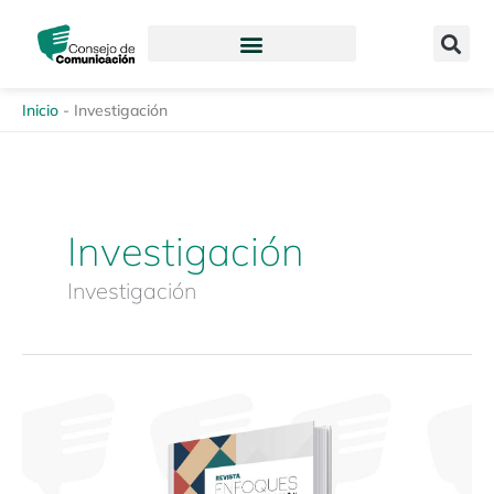
Ir
content
al
contenido
Inicio
-
Investigación
Investigación
Investigación
Memoria:
Narrativas
del
futuro: