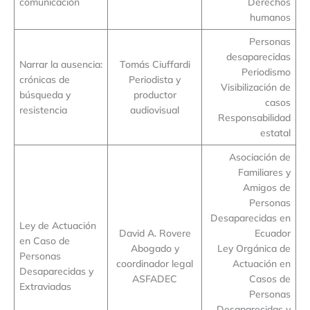
comunicación
Derechos
humanos
Personas
desaparecidas
Narrar la ausencia:
Tomás Ciuffardi
Periodismo
crónicas de
Periodista y
Visibilización de
búsqueda y
productor
casos
resistencia
audiovisual
Responsabilidad
estatal
Asociación de
Familiares y
Amigos de
Personas
Desaparecidas en
Ley de Actuación
David A. Rovere
Ecuador
en Caso de
Abogado y
Ley Orgánica de
Personas
coordinador legal
Actuación en
Desaparecidas y
ASFADEC
Casos de
Extraviadas
Personas
Desaparecidas y