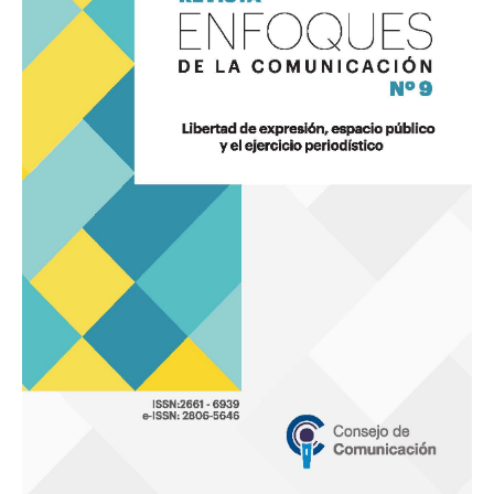
9
«Libertad
de
expresión,
espacio
público
y
el
ejercicio
periodístico»