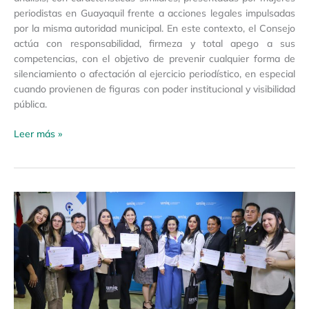
periodistas en Guayaquil frente a acciones legales impulsadas
por la misma autoridad municipal. En este contexto, el Consejo
actúa con responsabilidad, firmeza y total apego a sus
competencias, con el objetivo de prevenir cualquier forma de
silenciamiento o afectación al ejercicio periodístico, en especial
cuando provienen de figuras con poder institucional y visibilidad
pública.
Leer más »
Boletín
de
Prensa
N.º
010
–
2025
/