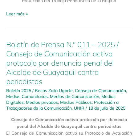
Protección del Trabajo Periodístico de la Región
Leer más »
Boletín de Prensa N.º 011 – 2025 /
Boletín
de
Consejo de Comunicación activa
Prensa
protocolo por denuncia penal del
N.º
011
Alcalde de Guayaquil contra
–
periodistas
2025
/
Boletín 2025
/
Becas Zoila Ugarte
,
Consejo de Comunicación
,
Medios Comunitarios
,
Medios de Comunicación
,
Medios
Consejo
Digitales
,
Medios privados
,
Medios Públicos
,
Protección a
de
Trabajadores de la Comunicación
,
UNIR
/
18 de julio de 2025
Comunicación
activa
Consejo de Comunicación activa protocolo por denuncia
protocolo
penal del Alcalde de Guayaquil contra periodistas
por
El Consejo de Comunicación activó su Protocolo de Actuación
denuncia