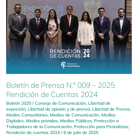
de
Prensa
N.º
009
–
2025
Rendición
de
Cuentas
2024
Boletín de Prensa N.º 009 – 2025
Rendición de Cuentas 2024
Boletín 2025
/
Consejo de Comunicación
,
Libertad de
expresión
,
Libertad de opinión y de prensa
,
Libertad de Prensa
,
Medios Comunitarios
,
Medios de Comunicación
,
Medios
Digitales
,
Medios privados
,
Medios Públicos
,
Protección a
Trabajadores de la Comunicación
,
Protección para Periodistas
,
Rendición de cuentas 2024
/
8 de julio de 2025