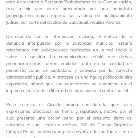
ante Agresiones a Personas Trabajadoras de la Comunicación,
penal
tras recibir una alerta presentada por una periodista
del
guayaquileña, quien reportó ser víctima de hostigamiento
Alcalde
judicial por parte del alcalde de Guayaquil, Aquiles Álvarez.
de
Guayaquil
De acuerdo con la información recibida, el motivo de la
contra
denuncia interpuesta por la autoridad municipal estaría
periodistas
relacionado con publicaciones realizadas en la red social
X
sobre su gestión. La comunicadora señaló que dichos
pronunciamientos fueron emitidos tanto en su calidad de
periodista como de ciudadana y activista por la correcta
administración pública. Al tratarse de una figura política de alta
exposición, afirmó que sus comentarios se enmarcan en el
legítimo ejercicio de la libertad de expresión y el control social.
Pese a ello, el Alcalde habría considerado que tales
expresiones afectaban su honra y reputación, motivo por el
cual presentó una acción penal por el presunto delito de
calumnia, el cual, según el artículo 182 del Código Orgánico
Integral Penal, conlleva una pena privativa de libertad de entre