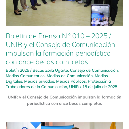
UNIR
y
el
Consejo
de
Boletín de Prensa N.º 010 – 2025 /
Comunicación
UNIR y el Consejo de Comunicación
impulsan
la
impulsan la formación periodística
formación
con once becas completas
periodística
con
Boletín 2025
/
Becas Zoila Ugarte
,
Consejo de Comunicación
,
once
Medios Comunitarios
,
Medios de Comunicación
,
Medios
becas
Digitales
,
Medios privados
,
Medios Públicos
,
Protección a
Trabajadores de la Comunicación
,
UNIR
/
18 de julio de 2025
completas
UNIR y el Consejo de Comunicación impulsan la formación
periodística con once becas completas