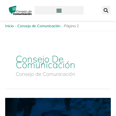
Ir
content
al
contenido
Inicio
-
Consejo de Comunicación
-
Página 2
Consejo De
Comunicación
Consejo de Comunicación
Encuentro
Preliminar
de