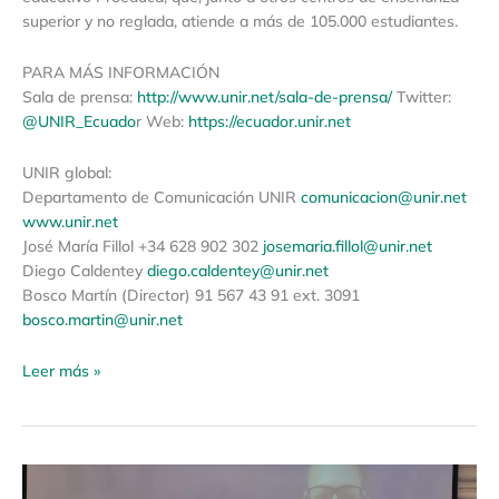
superior y no reglada, atiende a más de 105.000 estudiantes.
PARA MÁS INFORMACIÓN
Sala de prensa:
http://www.unir.net/sala-de-prensa/
Twitter:
@UNIR_Ecuado
r Web:
https://ecuador.unir.net
UNIR global:
Departamento de Comunicación UNIR
comunicacion@unir.net
www.unir.net
José María Fillol +34 628 902 302
josemaria.fillol@unir.net
Diego Caldentey
diego.caldentey@unir.net
Bosco Martín (Director) 91 567 43 91 ext. 3091
bosco.martin@unir.net
Leer más »
Boletín