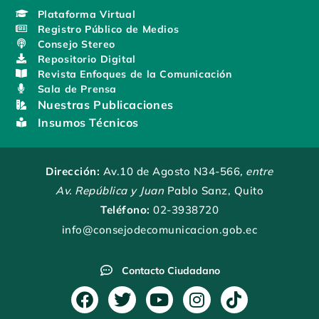
Plataforma Virtual
Registro Público de Medios
Consejo Stereo
Repositorio Digital
Revista Enfoques de la Comunicación
Sala de Prensa
Nuestras Publicaciones
Insumos Técnicos
Dirección:
Av.10 de Agosto N34-566
, entre
Av. República y Juan
Pablo Sanz, Quito
Teléfono:
02-3938720
info@consejodecomunicacion.gob.ec
Contacto Ciudadano
F
T
Y
I
T
a
w
o
n
i