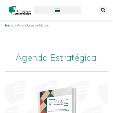
Ir
content
al
contenido
Inicio
-
Agenda estratégica
Agenda Estratégica
Memoria:
Narrativas
del
futuro:
cambio
climático,