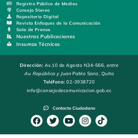
Registro Público de Medios
Consejo Stereo
Repositorio Digital
Revista Enfoques de la Comunicación
Sala de Prensa
Nuestras Publicaciones
Insumos Técnicos
Dirección:
Av.10 de Agosto N34-566
, entre
Av. República y Juan
Pablo Sanz, Quito
Teléfono:
02-3938720
info@consejodecomunicacion.gob.ec
Contacto Ciudadano
F
T
Y
I
T
a
w
o
n
i
c
i
u
s
k