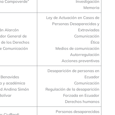
ana Campoverde”
Investigación
Memoria
Ley de Actuación en Casos de
Personas Desaparecidas y
án Alarcón
Extraviadas
dor General de
Comunicación
 de los Derechos
Ética
de Comunicación
Medios de comunicación
Autorregulación
Acciones preventivas
Desaparición de personas en
 Benavides
Ecuador
 y académica
Comunicación
ad Andina Simón
Regulación de la desaparición
Bolívar
Forzada en Ecuador
Derechos humanos
Personas desaparecidas
s Ciuffardi