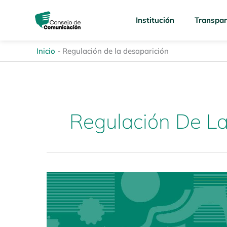
Ir
content
al
Institución
Transpar
contenido
Inicio
-
Regulación de la desaparición
Regulación De La
Espacio
de
diálogo:
Memoria
en