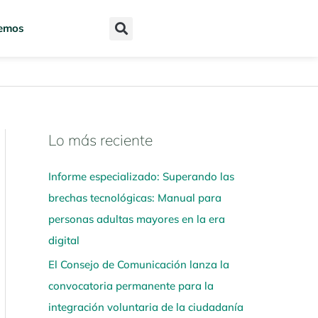
emos
Lo más reciente
N
a
Informe especializado: Superando las
v
brechas tecnológicas: Manual para
e
personas adultas mayores en la era
g
digital
a
El Consejo de Comunicación lanza la
a
convocatoria permanente para la
q
integración voluntaria de la ciudadanía
u