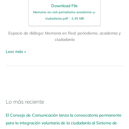
Download File
Memoria-en-red-periodismo-academia-y-
ciudadania.pdf – 2,45 MB
Espacio de diálogo: Memoria en Red: periodismo, academia y
ciudadanía
Leer más »
Lo más reciente
N
a
El Consejo de Comunicación lanza la convocatoria permanente
v
para la integración voluntaria de la ciudadanía al Sistema de
e