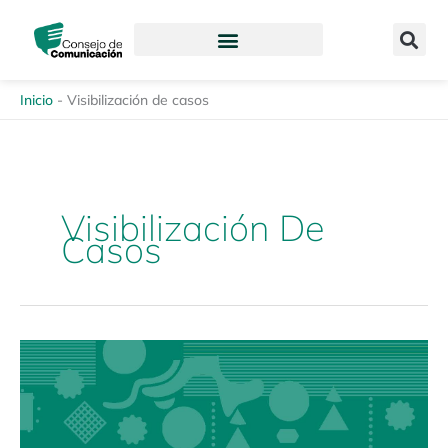
Ir
content
al
contenido
Inicio
-
Visibilización de casos
Visibilización De
Casos
Espacio
de
diálogo:
Memoria
en