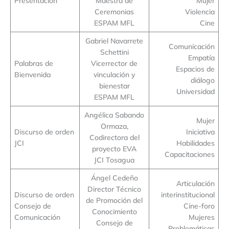
Presentación
Maestra de
Mujer
Ceremonias
Violencia
ESPAM MFL
Cine
Gabriel Navarrete
Comunicación
Schettini
Empatía
Palabras de
Vicerrector de
Espacios de
Bienvenida
vinculación y
diálogo
bienestar
Universidad
ESPAM MFL
Angélica Sabando
Mujer
Ormaza,
Discurso de orden
Iniciativa
Codirectora del
JCI
Habilidades
proyecto EVA
Capacitaciones
JCI Tosagua
Ángel Cedeño
Articulación
Director Técnico
Discurso de orden
interinstitucional
de Promoción del
Consejo de
Cine-foro
Conocimiento
Comunicación
Mujeres
Consejo de
Problemáticas