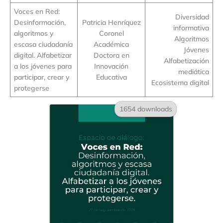
Voces en Red:
Diversidad
Desinformación,
Patricia Henríquez
informativa
algoritmos y
Coronel
Algoritmos
escasa ciudadanía
Académica
Jóvenes
digital. Alfabetizar
Doctora en
Alfabetización
a los jóvenes para
Innovación
mediática
participar, crear y
Educativa
Ecosistema digital
protegerse
1654 downloads