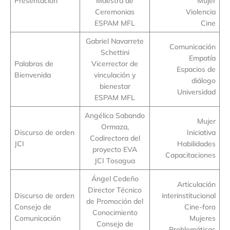
Presentación
Maestra de
Mujer
Ceremonias
Violencia
ESPAM MFL
Cine
Gabriel Navarrete
Comunicación
Schettini
Empatía
Palabras de
Vicerrector de
Espacios de
Bienvenida
vinculación y
diálogo
bienestar
Universidad
ESPAM MFL
Angélica Sabando
Mujer
Ormaza,
Discurso de orden
Iniciativa
Codirectora del
JCI
Habilidades
proyecto EVA
Capacitaciones
JCI Tosagua
Ángel Cedeño
Articulación
Director Técnico
Discurso de orden
interinstitucional
de Promoción del
Consejo de
Cine-foro
Conocimiento
Comunicación
Mujeres
Consejo de
Problemáticas