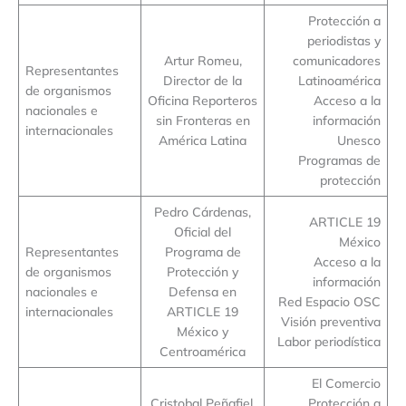
Protección a
periodistas y
Artur Romeu,
comunicadores
Representantes
Director de la
Latinoamérica
de organismos
Oficina Reporteros
Acceso a la
nacionales e
sin Fronteras en
información
internacionales
América Latina
Unesco
Programas de
protección
Pedro Cárdenas,
ARTICLE 19
Oficial del
México
Representantes
Programa de
Acceso a la
de organismos
Protección y
información
nacionales e
Defensa en
Red Espacio OSC
internacionales
ARTICLE 19
Visión preventiva
México y
Labor periodística
Centroamérica
El Comercio
Cristobal Peñafiel,
Protección a