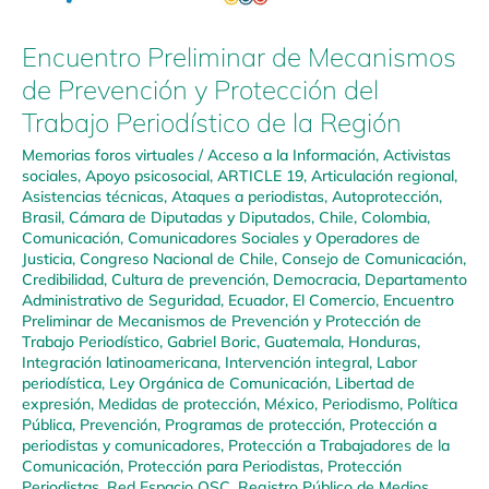
Encuentro Preliminar de Mecanismos
de Prevención y Protección del
Trabajo Periodístico de la Región
Memorias foros virtuales
/
Acceso a la Información
,
Activistas
sociales
,
Apoyo psicosocial
,
ARTICLE 19
,
Articulación regional
,
Asistencias técnicas
,
Ataques a periodistas
,
Autoprotección
,
Brasil
,
Cámara de Diputadas y Diputados
,
Chile
,
Colombia
,
Comunicación
,
Comunicadores Sociales y Operadores de
Justicia
,
Congreso Nacional de Chile
,
Consejo de Comunicación
,
Credibilidad
,
Cultura de prevención
,
Democracia
,
Departamento
Administrativo de Seguridad
,
Ecuador
,
El Comercio
,
Encuentro
Preliminar de Mecanismos de Prevención y Protección de
Trabajo Periodístico
,
Gabriel Boric
,
Guatemala
,
Honduras
,
Integración latinoamericana
,
Intervención integral
,
Labor
periodística
,
Ley Orgánica de Comunicación
,
Libertad de
expresión
,
Medidas de protección
,
México
,
Periodismo
,
Política
Pública
,
Prevención
,
Programas de protección
,
Protección a
periodistas y comunicadores
,
Protección a Trabajadores de la
Comunicación
,
Protección para Periodistas
,
Protección
Periodistas
,
Red Espacio OSC
,
Registro Público de Medios
,