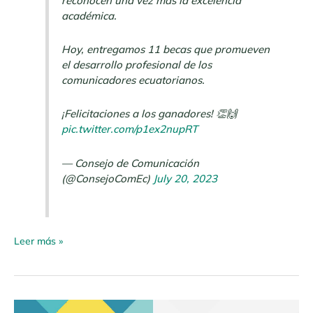
reconocen una vez más la excelencia
académica.
Hoy, entregamos 11 becas que promueven
el desarrollo profesional de los
comunicadores ecuatorianos.
¡Felicitaciones a los ganadores! 👏🙌
pic.twitter.com/p1ex2nupRT
— Consejo de Comunicación
(@ConsejoComEc)
July 20, 2023
Leer más »
Revista