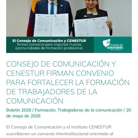
Y
CENESTUR
FIRMAN
CONVENIO
PARA
FORTALECER
LA
FORMACIÓN
DE
CONSEJO DE COMUNICACIÓN Y
TRABAJADORES
DE
CENESTUR FIRMAN CONVENIO
LA
PARA FORTALECER LA FORMACIÓN
COMUNICACIÓN
DE TRABAJADORES DE LA
COMUNICACIÓN
Boletín 2026
/
Formación
,
Trabajadoras de la comunicación
/
20
de mayo de 2026
El Consejo de Comunicación y el Instituto CENESTUR
suscribieron un convenio interinstitucional orientado al