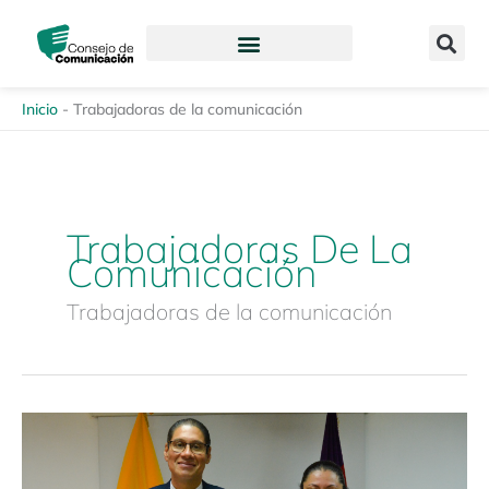
Ir
content
al
contenido
Inicio
-
Trabajadoras de la comunicación
Trabajadoras De La
Comunicación
Trabajadoras de la comunicación
CONSEJO
DE
COMUNICACIÓN