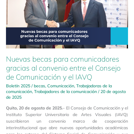
gracias
al
convenio
entre
el
Consejo
de
Comunicación
Nuevas becas para comunicadores
y
el
gracias al convenio entre el Consejo
IAVQ
de Comunicación y el IAVQ
Boletín 2025
/
becas
,
Comunicación
,
Trabajadoras de la
comunicación
,
Trabajadores de la comunicación
/
20 de agosto
de 2025
Quito, 20 de agosto de 2025
.– El Consejo de Comunicación y el
Instituto Superior Universitario de Artes Visuales (IAVQ)
suscribieron un convenio marco de cooperación
interinstitucional que abre nuevas oportunidades académicas