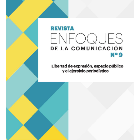
Enfoques
de
la
Comunicación
9
«Libertad
de
expresión,
espacio
público
y
el
ejercicio
periodístico»