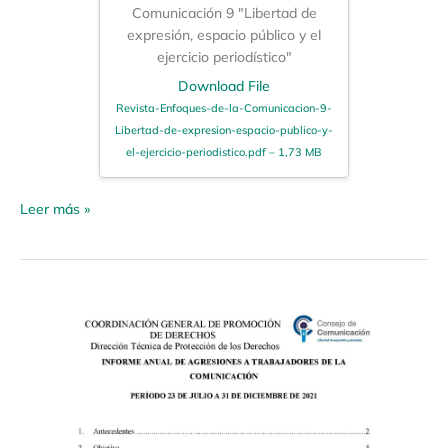
Comunicación 9 "Libertad de
expresión, espacio público y el
ejercicio periodístico"
Download File
Revista-Enfoques-de-la-Comunicacion-9-
Libertad-de-expresion-espacio-publico-y-
el-ejercicio-periodistico.pdf – 1,73 MB
Leer más »
Informe
anual
de
agresiones
a
trabajadores
de