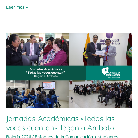
Leer más »
Jornadas
Académicas
«Todas
las
voces
cuentan»
llegan
a
Ambato
Jornadas Académicas «Todas las
voces cuentan» llegan a Ambato
Boletín 2026
/
Enfoques de la Comunicación
,
estudiantes
,