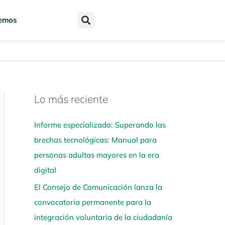
emos
Lo más reciente
N
a
Informe especializado: Superando las
v
brechas tecnológicas: Manual para
e
personas adultas mayores en la era
g
digital
a
El Consejo de Comunicación lanza la
a
convocatoria permanente para la
q
integración voluntaria de la ciudadanía
u