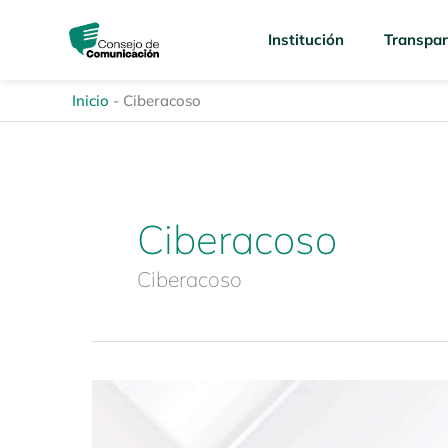
Ir
content
al
Institución
Transpar
contenido
Inicio
-
Ciberacoso
Ciberacoso
Ciberacoso
Conversatorio
virtual:
“Por