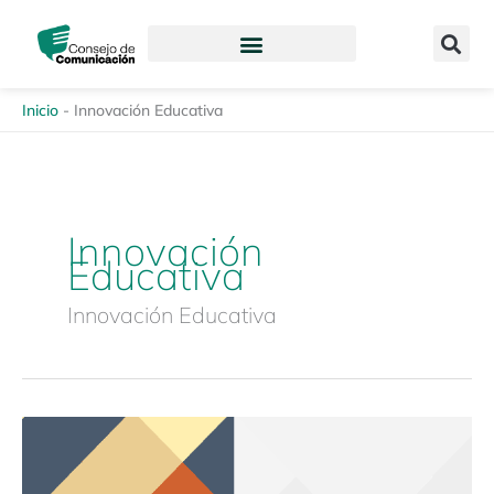
Ir
content
al
contenido
Inicio
-
Innovación Educativa
Innovación
Educativa
Innovación Educativa
Revista
Enfoques
de