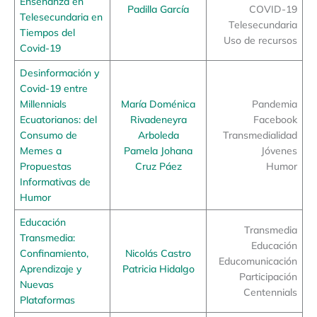
Enseñanza en
Padilla García
COVID-19
Telesecundaria en
Telesecundaria
Tiempos del
Uso de recursos
Covid-19
Desinformación y
Covid-19 entre
Millennials
María Doménica
Pandemia
Ecuatorianos: del
Rivadeneyra
Facebook
Consumo de
Arboleda
Transmedialidad
Memes a
Pamela Johana
Jóvenes
Propuestas
Cruz Páez
Humor
Informativas de
Humor
Educación
Transmedia
Transmedia:
Educación
Confinamiento,
Nicolás Castro
Educomunicación
Aprendizaje y
Patricia Hidalgo
Participación
Nuevas
Centennials
Plataformas