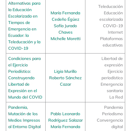
Alternativas para
Teleducación
la Educación
María Fernanda
Educación
Escolarizada en
Cedeño Égüez
escolarizada
Tiempos de
Sofía Jurado
COVID-19
Emergencia en
Chaves
Internet
Ecuador: la
Michelle Moretti
Plataformas
Teleducación y la
educativas
COVID-19
Condiciones para
Libertad de
el Ejercicio
expresión
Periodístico:
Ligia Murillo
Ejercicio
Construyendo
Roberto Sánchez
periodístico
Libertad de
Cazar
Emergencia
Expresión en el
sanitaria
Mundo del COVID
La Red
Pandemia,
Pandemia
Mutación de los
Pablo Leonardo
Periodismo
Medios Impresos
Rodríguez Salazar
Convergencia
al Entorno Digital
María Fernanda
digital