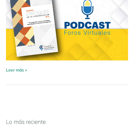
Leer más »
Lo más reciente
N
a