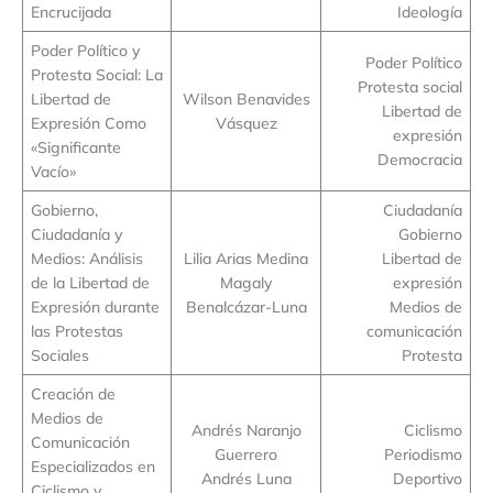
Encrucijada
Ideología
Poder Político y
Poder Político
Protesta Social: La
Protesta social
Libertad de
Wilson Benavides
Libertad de
Expresión Como
Vásquez
expresión
«Significante
Democracia
Vacío»
Gobierno,
Ciudadanía
Ciudadanía y
Gobierno
Medios: Análisis
Lilia Arias Medina
Libertad de
de la Libertad de
Magaly
expresión
Expresión durante
Benalcázar-Luna
Medios de
las Protestas
comunicación
Sociales
Protesta
Creación de
Medios de
Andrés Naranjo
Ciclismo
Comunicación
Guerrero
Periodismo
Especializados en
Andrés Luna
Deportivo
Ciclismo y