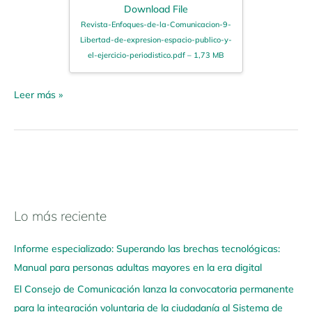
Download File
Revista-Enfoques-de-la-Comunicacion-9-
Libertad-de-expresion-espacio-publico-y-
el-ejercicio-periodistico.pdf – 1,73 MB
Leer más »
Lo más reciente
N
a
Informe especializado: Superando las brechas tecnológicas:
v
Manual para personas adultas mayores en la era digital
e
El Consejo de Comunicación lanza la convocatoria permanente
g
para la integración voluntaria de la ciudadanía al Sistema de
a