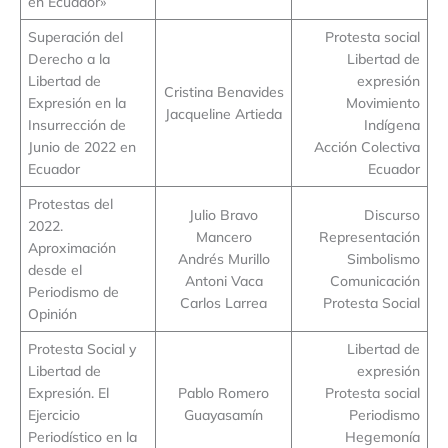
en Ecuador»
Superación del
Protesta social
Derecho a la
Libertad de
Libertad de
expresión
Cristina Benavides
Expresión en la
Movimiento
Jacqueline Artieda
Insurrección de
Indígena
Junio de 2022 en
Acción Colectiva
Ecuador
Ecuador
Protestas del
Julio Bravo
Discurso
2022.
Mancero
Representación
Aproximación
Andrés Murillo
Simbolismo
desde el
Antoni Vaca
Comunicación
Periodismo de
Carlos Larrea
Protesta Social
Opinión
Protesta Social y
Libertad de
Libertad de
expresión
Expresión. El
Pablo Romero
Protesta social
Ejercicio
Guayasamín
Periodismo
Periodístico en la
Hegemonía