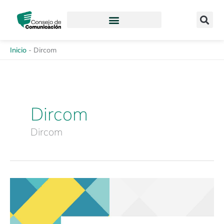
Ir
content
al
contenido
Inicio
-
Dircom
Dircom
Dircom
Revista
Enfoques
de
la