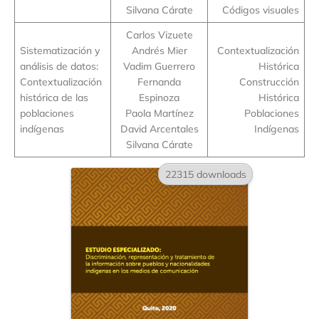
Silvana Cárate
Códigos visuales
Carlos Vizuete
Sistematización y
Andrés Mier
Contextualización
análisis de datos:
Vadim Guerrero
Histórica
Contextualización
Fernanda
Construcción
histórica de las
Espinoza
Histórica
poblaciones
Paola Martínez
Poblaciones
indígenas
David Arcentales
Indígenas
Silvana Cárate
22315 downloads