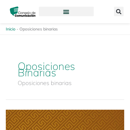
Ir
content
al
contenido
Inicio
-
Oposiciones binarias
Oposiciones
Binarias
Oposiciones binarias
Estudio
Especializado
Discriminación,