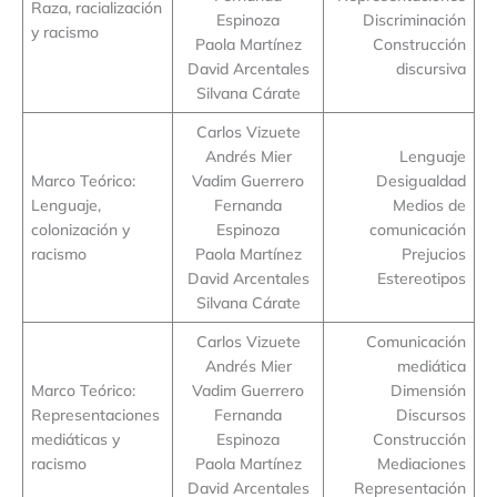
Raza, racialización
Espinoza
Discriminación
y racismo
Paola Martínez
Construcción
David Arcentales
discursiva
Silvana Cárate
Carlos Vizuete
Andrés Mier
Lenguaje
Marco Teórico:
Vadim Guerrero
Desigualdad
Lenguaje,
Fernanda
Medios de
colonización y
Espinoza
comunicación
racismo
Paola Martínez
Prejucios
David Arcentales
Estereotipos
Silvana Cárate
Carlos Vizuete
Comunicación
Andrés Mier
mediática
Marco Teórico:
Vadim Guerrero
Dimensión
Representaciones
Fernanda
Discursos
mediáticas y
Espinoza
Construcción
racismo
Paola Martínez
Mediaciones
David Arcentales
Representación