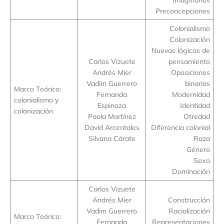
Preconcepciones
Colonialismo
Colonización
Nuevas lógicas de
Carlos Vizuete
pensamiento
Andrés Mier
Oposiciones
Vadim Guerrero
binarias
Marco Teórico:
Fernanda
Modernidad
colonialismo y
Espinoza
Identidad
colonización
Paola Martínez
Otredad
David Arcentales
Diferencia colonial
Silvana Cárate
Raza
Género
Sexo
Dominación
Carlos Vizuete
Andrés Mier
Construcción
Vadim Guerrero
Racialización
Marco Teórico:
Fernanda
Representaciones