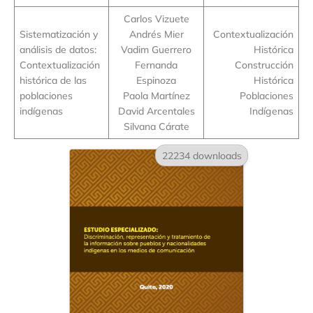
Carlos Vizuete
Sistematización y
Andrés Mier
Contextualización
análisis de datos:
Vadim Guerrero
Histórica
Contextualización
Fernanda
Construcción
histórica de las
Espinoza
Histórica
poblaciones
Paola Martínez
Poblaciones
indígenas
David Arcentales
Indígenas
Silvana Cárate
22234 downloads