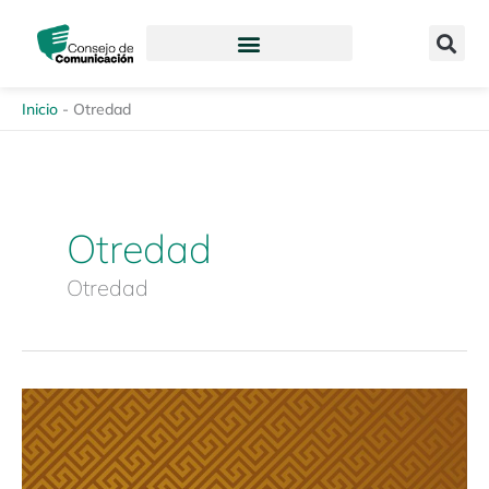
Ir
content
al
contenido
Inicio
-
Otredad
Otredad
Otredad
Estudio
Especializado
Discriminación,
representación