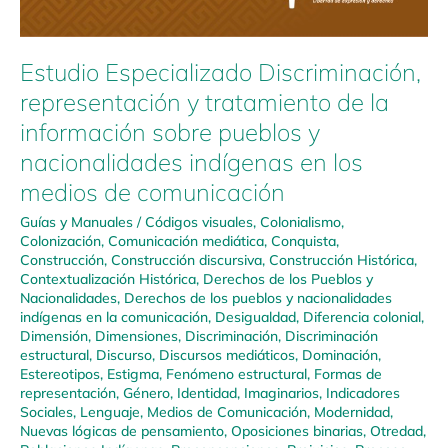
Estudio Especializado Discriminación,
representación y tratamiento de la
información sobre pueblos y
nacionalidades indígenas en los
medios de comunicación
Guías y Manuales
/
Códigos visuales
,
Colonialismo
,
Colonización
,
Comunicación mediática
,
Conquista
,
Construcción
,
Construcción discursiva
,
Construcción Histórica
,
Contextualización Histórica
,
Derechos de los Pueblos y
Nacionalidades
,
Derechos de los pueblos y nacionalidades
indígenas en la comunicación
,
Desigualdad
,
Diferencia colonial
,
Dimensión
,
Dimensiones
,
Discriminación
,
Discriminación
estructural
,
Discurso
,
Discursos mediáticos
,
Dominación
,
Estereotipos
,
Estigma
,
Fenómeno estructural
,
Formas de
representación
,
Género
,
Identidad
,
Imaginarios
,
Indicadores
Sociales
,
Lenguaje
,
Medios de Comunicación
,
Modernidad
,
Nuevas lógicas de pensamiento
,
Oposiciones binarias
,
Otredad
,