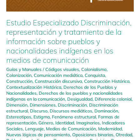
Estudio Especializado Discriminación,
representación y tratamiento de la
información sobre pueblos y
nacionalidades indígenas en los
medios de comunicación
Guías y Manuales
/
Códigos visuales
,
Colonialismo
,
Colonización
,
Comunicación mediática
,
Conquista
,
Construcción
,
Construcción discursiva
,
Construcción Histórica
,
Contextualización Histórica
,
Derechos de los Pueblos y
Nacionalidades
,
Derechos de los pueblos y nacionalidades
indígenas en la comunicación
,
Desigualdad
,
Diferencia colonial
,
Dimensión
,
Dimensiones
,
Discriminación
,
Discriminación
estructural
,
Discurso
,
Discursos mediáticos
,
Dominación
,
Estereotipos
,
Estigma
,
Fenómeno estructural
,
Formas de
representación
,
Género
,
Identidad
,
Imaginarios
,
Indicadores
Sociales
,
Lenguaje
,
Medios de Comunicación
,
Modernidad
,
Nuevas lógicas de pensamiento
,
Oposiciones binarias
,
Otredad
,