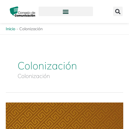
Ir
content
al
contenido
Inicio
-
Colonización
Colonización
Colonización
Estudio
Especializado
Discriminación,
representación