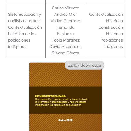
Carlos Vizuete
Sistematización y
Andrés Mier
Contextualización
análisis de datos:
Vadim Guerrero
Histórica
Contextualización
Fernanda
Construcción
histórica de las
Espinoza
Histórica
poblaciones
Paola Martínez
Poblaciones
indígenas
David Arcentales
Indígenas
Silvana Cárate
22407 downloads