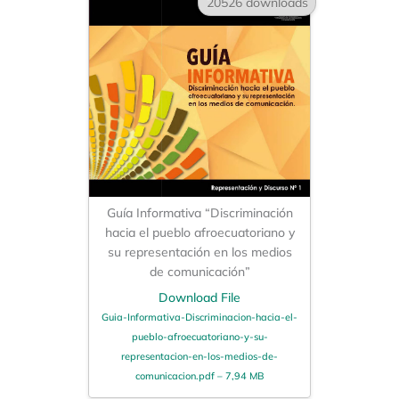
20526 downloads
Guía Informativa “Discriminación
hacia el pueblo afroecuatoriano y
su representación en los medios
de comunicación”
Download File
Guia-Informativa-Discriminacion-hacia-el-
pueblo-afroecuatoriano-y-su-
representacion-en-los-medios-de-
comunicacion.pdf – 7,94 MB