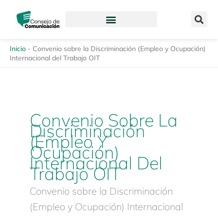
Ir
content
al
contenido
Inicio
-
Convenio sobre la Discriminación (Empleo y Ocupación)
Internacional del Trabajo OIT
Convenio Sobre La
Discriminación
(Empleo Y
Ocupación)
Internacional Del
Trabajo OIT
Convenio sobre la Discriminación
(Empleo y Ocupación) Internacional