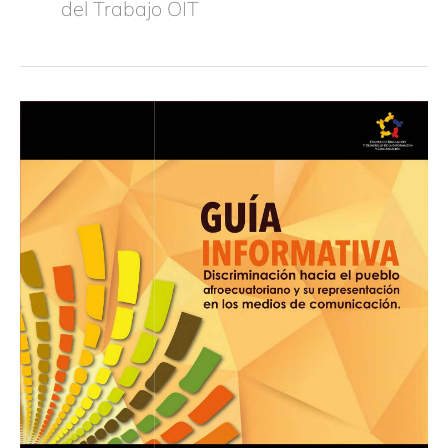
del Trabajo OIT
Guía
Informativa
«Discriminación
hacia
el
pueblo
afroecuatoriano
y
su
representación
en
los
medios
de
comunicación»