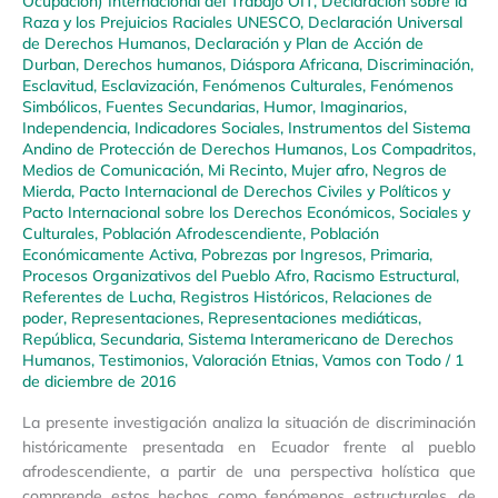
Ocupación) Internacional del Trabajo OIT
,
Declaración sobre la
Raza y los Prejuicios Raciales UNESCO
,
Declaración Universal
de Derechos Humanos
,
Declaración y Plan de Acción de
Durban
,
Derechos humanos
,
Diáspora Africana
,
Discriminación
,
Esclavitud
,
Esclavización
,
Fenómenos Culturales
,
Fenómenos
Simbólicos
,
Fuentes Secundarias
,
Humor
,
Imaginarios
,
Independencia
,
Indicadores Sociales
,
Instrumentos del Sistema
Andino de Protección de Derechos Humanos
,
Los Compadritos
,
Medios de Comunicación
,
Mi Recinto
,
Mujer afro
,
Negros de
Mierda
,
Pacto Internacional de Derechos Civiles y Políticos y
Pacto Internacional sobre los Derechos Económicos, Sociales y
Culturales
,
Población Afrodescendiente
,
Población
Económicamente Activa
,
Pobrezas por Ingresos
,
Primaria
,
Procesos Organizativos del Pueblo Afro
,
Racismo Estructural
,
Referentes de Lucha
,
Registros Históricos
,
Relaciones de
poder
,
Representaciones
,
Representaciones mediáticas
,
República
,
Secundaria
,
Sistema Interamericano de Derechos
Humanos
,
Testimonios
,
Valoración Etnias
,
Vamos con Todo
/
1
de diciembre de 2016
La presente investigación analiza la situación de discriminación
históricamente presentada en Ecuador frente al pueblo
afrodescendiente, a partir de una perspectiva holística que
comprende estos hechos como fenómenos estructurales, de