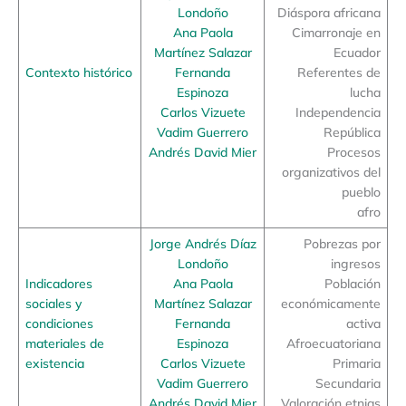
Londoño
Diáspora africana
Ana Paola
Cimarronaje en
Martínez Salazar
Ecuador
Contexto histórico
Fernanda
Referentes de
Espinoza
lucha
Carlos Vizuete
Independencia
Vadim Guerrero
República
Andrés David Mier
Procesos
organizativos del
pueblo
afro
Jorge Andrés Díaz
Pobrezas por
Londoño
ingresos
Indicadores
Ana Paola
Población
sociales y
Martínez Salazar
económicamente
condiciones
Fernanda
activa
materiales de
Espinoza
Afroecuatoriana
existencia
Carlos Vizuete
Primaria
Vadim Guerrero
Secundaria
Andrés David Mier
Valoración etnias