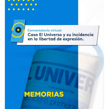
Virtual:
«Caso
El
Universo
y
su
incidencia
en
la
libertad
de
expresión»