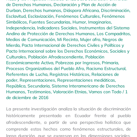
de Derechos Humanos
,
Declaración y Plan de Acción de
Durban
,
Derechos humanos
,
Diáspora Africana
,
Discriminación
,
Esclavitud
,
Esclavización
,
Fenómenos Culturales
,
Fenómenos
Simbólicos
,
Fuentes Secundarias
,
Humor
,
Imaginarios
,
Independencia
,
Indicadores Sociales
,
Instrumentos del Sistema
Andino de Protección de Derechos Humanos
,
Los Compadritos
,
Medios de Comunicación
,
Mi Recinto
,
Mujer afro
,
Negros de
Mierda
,
Pacto Internacional de Derechos Civiles y Políticos y
Pacto Internacional sobre los Derechos Económicos, Sociales y
Culturales
,
Población Afrodescendiente
,
Población
Económicamente Activa
,
Pobrezas por Ingresos
,
Primaria
,
Procesos Organizativos del Pueblo Afro
,
Racismo Estructural
,
Referentes de Lucha
,
Registros Históricos
,
Relaciones de
poder
,
Representaciones
,
Representaciones mediáticas
,
República
,
Secundaria
,
Sistema Interamericano de Derechos
Humanos
,
Testimonios
,
Valoración Etnias
,
Vamos con Todo
/
1
de diciembre de 2016
La presente investigación analiza la situación de discriminación
históricamente presentada en Ecuador frente al pueblo
afrodescendiente, a partir de una perspectiva holística que
comprende estos hechos como fenómenos estructurales, de
larga duración, que se expresan en las dimensiones sociales,