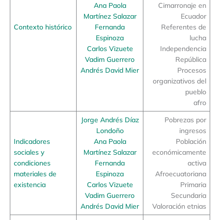
Ana Paola
Cimarronaje en
Martínez Salazar
Ecuador
Contexto histórico
Fernanda
Referentes de
Espinoza
lucha
Carlos Vizuete
Independencia
Vadim Guerrero
República
Andrés David Mier
Procesos
organizativos del
pueblo
afro
Jorge Andrés Díaz
Pobrezas por
Londoño
ingresos
Indicadores
Ana Paola
Población
sociales y
Martínez Salazar
económicamente
condiciones
Fernanda
activa
materiales de
Espinoza
Afroecuatoriana
existencia
Carlos Vizuete
Primaria
Vadim Guerrero
Secundaria
Andrés David Mier
Valoración etnias