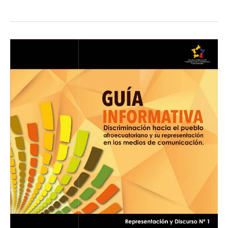
Guía
Informativa
«Discriminación
hacia
el
pueblo
afroecuatoriano
y
su
representación
en
los
medios
de
comunicación»