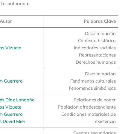
ad ecuatoriana.
Autor
Palabras Clave
Discriminación
Contexto histórico
os Vizuete
Indicadores sociales
Representaciones
Derechos humanos
Discriminación
m Guerrero
Fenómenos culturales
Fenómenos simbólicos
rés Díaz Londoño
Relaciones de poder
os Vizuete
Población afrodescendiente
m Guerrero
Condiciones materiales de
s David Mier
existencia
Fuentes secundarias