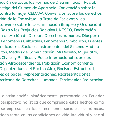
nación de todas las Formas de Discriminación Racial
,
Castigo del Crimen de Apartheid
,
Convención sobre la
n contra la mujer CEDAW
,
Convención sobre los derechos
ón de la Esclavitud, la Trata de Esclavos y las
Convenio sobre la Discriminación (Empleo y Ocupación)
 Raza y los Prejuicios Raciales UNESCO
,
Declaración
an de Acción de Durban
,
Derechos humanos
,
Diáspora
,
Fenómenos Culturales
,
Fenómenos Simbólicos
,
Fuentes
Indicadores Sociales
,
Instrumentos del Sistema Andino
itos
,
Medios de Comunicación
,
Mi Recinto
,
Mujer afro
,
Civiles y Políticos y Pacto Internacional sobre los
ción Afrodescendiente
,
Población Económicamente
Organizativos del Pueblo Afro
,
Racismo Estructural
,
es de poder
,
Representaciones
,
Representaciones
mericano de Derechos Humanos
,
Testimonios
,
Valoración
de discriminación históricamente presentada en Ecuador
a perspectiva holística que comprende estos hechos como
 se expresan en las dimensiones sociales, económicas,
ciden tanto en las condiciones de vida individual y social