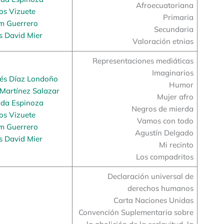
Afroecuatoriana
os Vizuete
Primaria
m Guerrero
Secundaria
s David Mier
Valoración etnias
Representaciones mediáticas
Imaginarios
rés Díaz Londoño
Humor
Martínez Salazar
Mujer afro
da Espinoza
Negros de mierda
os Vizuete
Vamos con todo
m Guerrero
Agustín Delgado
s David Mier
Mi recinto
Los compadritos
Declaración universal de
derechos humanos
Carta Naciones Unidas
Convención Suplementaria sobre