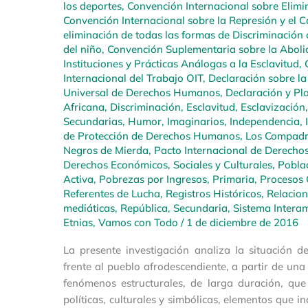
los deportes
,
Convención Internacional sobre Elimi
Convención Internacional sobre la Represión y el 
eliminación de todas las formas de Discriminació
del niño
,
Convención Suplementaria sobre la Abolici
Instituciones y Prácticas Análogas a la Esclavitud
,
Internacional del Trabajo OIT
,
Declaración sobre la
Universal de Derechos Humanos
,
Declaración y Pl
Africana
,
Discriminación
,
Esclavitud
,
Esclavización
Secundarias
,
Humor
,
Imaginarios
,
Independencia
,
de Protección de Derechos Humanos
,
Los Compadr
Negros de Mierda
,
Pacto Internacional de Derechos 
Derechos Económicos, Sociales y Culturales
,
Pobla
Activa
,
Pobrezas por Ingresos
,
Primaria
,
Procesos 
Referentes de Lucha
,
Registros Históricos
,
Relacion
mediáticas
,
República
,
Secundaria
,
Sistema Intera
Etnias
,
Vamos con Todo
/
1 de diciembre de 2016
La presente investigación analiza la situación 
frente al pueblo afrodescendiente, a partir de un
fenómenos estructurales, de larga duración, que
políticas, culturales y simbólicas, elementos que in