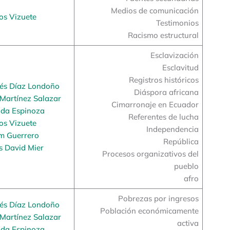
Medios de comunicación
os Vizuete
Testimonios
Racismo estructural
Esclavización
Esclavitud
Registros históricos
rés Díaz Londoño
Diáspora africana
Martínez Salazar
Cimarronaje en Ecuador
da Espinoza
Referentes de lucha
os Vizuete
Independencia
m Guerrero
República
s David Mier
Procesos organizativos del
pueblo
afro
Pobrezas por ingresos
rés Díaz Londoño
Población económicamente
Martínez Salazar
activa
da Espinoza