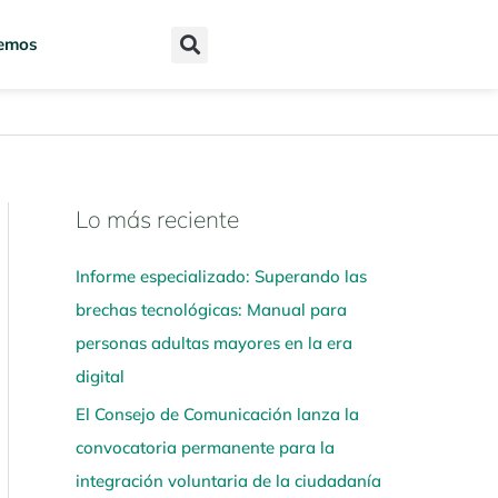
emos
Lo más reciente
N
a
Informe especializado: Superando las
v
brechas tecnológicas: Manual para
e
personas adultas mayores en la era
g
digital
a
El Consejo de Comunicación lanza la
a
convocatoria permanente para la
q
integración voluntaria de la ciudadanía
u