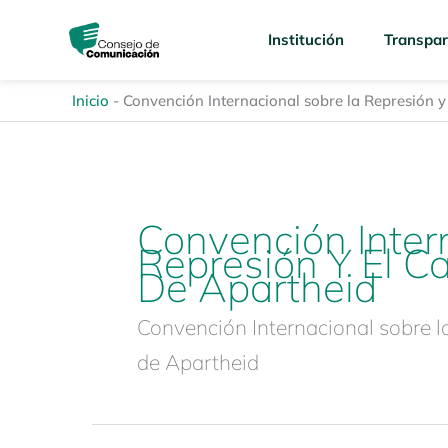
Ir
content
al
Institución
Transpar
contenido
Inicio
-
Convención Internacional sobre la Represión y
Convención Inter
Represión Y El C
De Apartheid
Convención Internacional sobre l
de Apartheid