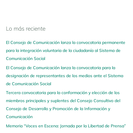
Lo más reciente
N
a
El Consejo de Comunicación lanza la convocatoria permanente
v
para la integración voluntaria de la ciudadanía al Sistema de
e
Comunicación Social
g
El Consejo de Comunicación lanza la convocatoria para la
a
designación de representantes de los medios ante el Sistema
a
de Comunicación Social
q
u
Tercera convocatoria para la conformación y elección de los
í
miembros principales y suplentes del Consejo Consultivo del
Consejo de Desarrollo y Promoción de la Información y
Comunicación
Memoria “Voces en Escena: Jornada por la Libertad de Prensa”