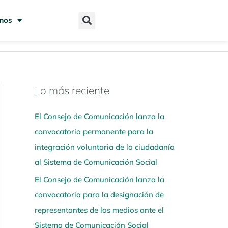
mos
Lo más reciente
N
a
El Consejo de Comunicación lanza la
v
convocatoria permanente para la
e
integración voluntaria de la ciudadanía
g
al Sistema de Comunicación Social
a
El Consejo de Comunicación lanza la
a
convocatoria para la designación de
q
representantes de los medios ante el
u
Sistema de Comunicación Social
í