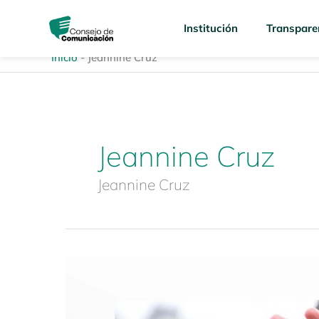
Ir
content
al
Institución
Transpare
contenido
Inicio
-
Jeannine Cruz
Jeannine Cruz
Jeannine Cruz
Espacio
de
diálogo
“Protección