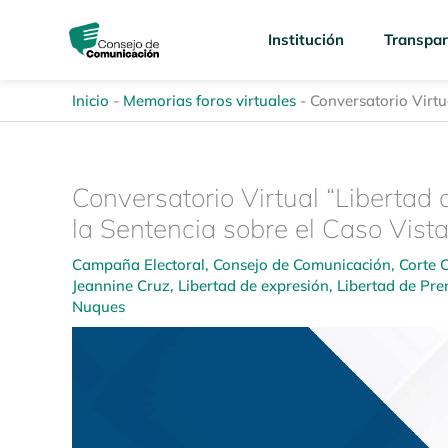
Ir
content
al
Institución
Transpar
contenido
Inicio
-
Memorias foros virtuales
-
Conversatorio Virtu
Conversatorio Virtual “Libertad
la Sentencia sobre el Caso Vist
Campaña Electoral
,
Consejo de Comunicación
,
Corte 
Jeannine Cruz
,
Libertad de expresión
,
Libertad de Pre
Nuques