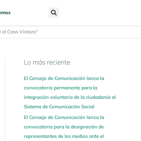
emos
e el Caso Vistazo”
Lo más reciente
N
a
El Consejo de Comunicación lanza la
v
convocatoria permanente para la
e
integración voluntaria de la ciudadanía al
g
Sistema de Comunicación Social
a
El Consejo de Comunicación lanza la
a
convocatoria para la designación de
q
representantes de los medios ante el
u