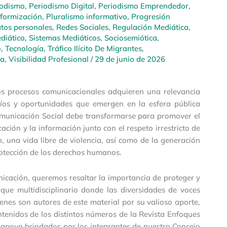
iodismo
,
Periodismo Digital
,
Periodismo Emprendedor
,
aformización
,
Pluralismo informativo
,
Progresión
atos personales
,
Redes Sociales
,
Regulación Mediática
,
diático
,
Sistemas Mediáticos
,
Sociosemiótica
,
o
,
Tecnología
,
Tráfico Ilícito De Migrantes
,
ia
,
Visibilidad Profesional
/
29 de junio de 2026
os procesos comunicacionales adquieren una relevancia
fíos y oportunidades que emergen en la esfera pública
omunicación Social debe transformarse para promover el
ación y la información junto con el respeto irrestricto de
, una vida libre de violencia, así como de la generación
rotección de los derechos humanos.
nicación, queremos resaltar la importancia de proteger y
que multidisciplinario donde las diversidades de voces
nes son autores de este material por su valioso aporte,
tenidos de los distintos números de la Revista Enfoques
 apoyo brindados por los integrantes de nuestro Consejo