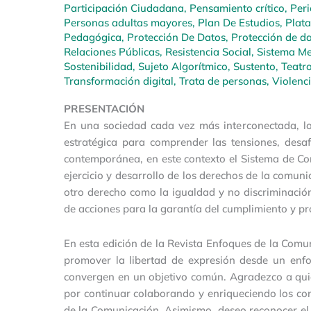
Participación Ciudadana
,
Pensamiento crítico
,
Per
Personas adultas mayores
,
Plan De Estudios
,
Plat
Pedagógica
,
Protección De Datos
,
Protección de d
Relaciones Públicas
,
Resistencia Social
,
Sistema Me
Sostenibilidad
,
Sujeto Algorítmico
,
Sustento
,
Teatr
Transformación digital
,
Trata de personas
,
Violenc
PRESENTACIÓN
En una sociedad cada vez más interconectada, l
estratégica para comprender las tensiones, desa
contemporánea, en este contexto el Sistema de C
ejercicio y desarrollo de los derechos de la comunic
otro derecho como la igualdad y no discriminación
de acciones para la garantía del cumplimiento y p
En esta edición de la Revista Enfoques de la Comu
promover la libertad de expresión desde un enfo
convergen en un objetivo común. Agradezco a quie
por continuar colaborando y enriqueciendo los con
de la Comunicación. Asimismo, deseo reconocer el