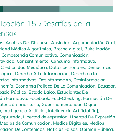
ación 15 «Desafíos de la
ensa»
os
,
Análisis Del Discurso
,
Ansiedad
,
Argumentación Oral
,
ridad Médica Algorítmica
,
Brecha digital
,
Bukelización
,
,
Competencia Comunicativa
,
Comunicación
,
tividad
,
Consentimiento
,
Consumo Informativo
,
,
Credibilidad Mediática
,
Datos personales
,
Democracia
lógica
,
Derecho A La Información
,
Derecho a la
ertos Informativos
,
Desinformación
,
Desinformación
onomía
,
Economía Política De La Comunicación
,
Ecuador
,
pacio Público
,
Estado Laico
,
Estudiantes De
ión Formativa
,
Facebook
,
Fact-Checking
,
Formación De
tención prioritaria
,
Gubernamentalidad Digital
,
a
,
Inteligencia Artificial
,
Inteligencia Artificial [Ia]
,
 Capturado
,
Libertad de expresión
,
Libertad De Expresión
Medios de Comunicación
,
Medios Digitales
,
Medios
ración De Contenidos
,
Noticias Falsas
,
Opinión Pública
,