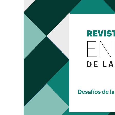
Comunicación
15
«Desafíos
de
la
Libertad
de
Expresión
y
de
Prensa»