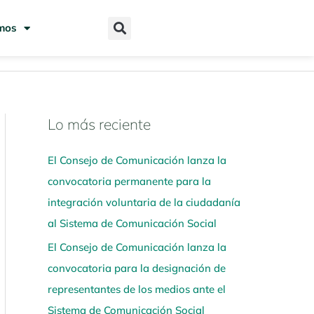
mos
Lo más reciente
N
a
El Consejo de Comunicación lanza la
v
convocatoria permanente para la
e
integración voluntaria de la ciudadanía
g
al Sistema de Comunicación Social
a
El Consejo de Comunicación lanza la
a
convocatoria para la designación de
q
representantes de los medios ante el
u
Sistema de Comunicación Social
í