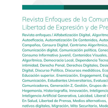
Revista Enfoques de la Comunic
Libertad de Expresión y de Pr
Revista enfoques
/
Alfabetización Digital
,
Algoritm
Autoeficacia
,
Automatización De Contenidos
,
Auto
Campañas
,
Censura Digital
,
Centrismo Algorítmico
Comunicación digital
,
Comunicación política
,
Conec
Consumo Informativo Juvenil
,
Contenidos Visuales
Algorítmica
,
Democracia Local
,
Dependencia Tecno
intimidad
,
Derecho Penal
,
Derechos Digitales
,
Desi
Digital
,
Discurso Político
,
Discursos mediáticos
,
Ec
Educación superior
,
Enemización
,
Engagement
,
Es
Comunicación
,
Estudiantes Universitarios
,
Evaluac
Comunicadores
,
Generación Z
,
Gestión
,
Grupos de a
Hegemonía
,
Historiografía
,
Innovación
,
Inteligenci
Inteligencia Artificial Generativa
,
Laicidad
,
Liberal
En Salud
,
Libertad de Prensa
,
Medios alternativos
,
nativos digitales
,
Migración
,
Mito Securitario
,
Mode