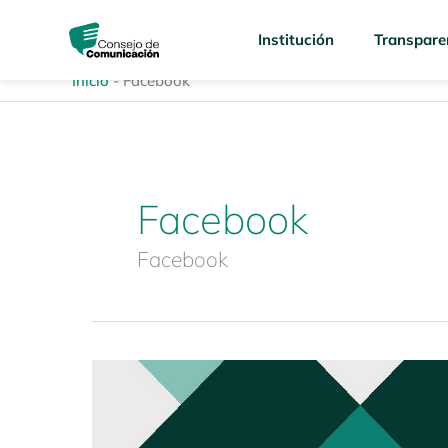
Ir
content
al
Institución
Transpare
contenido
Inicio
-
Facebook
Facebook
Facebook
Revista
Enfoques
de
la