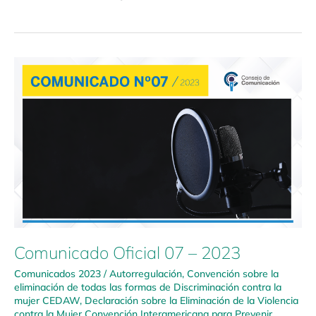
Comunicado
Oficial
07
–
2023
Comunicado Oficial 07 – 2023
Comunicados 2023
/
Autorregulación
,
Convención sobre la
eliminación de todas las formas de Discriminación contra la
mujer CEDAW
,
Declaración sobre la Eliminación de la Violencia
contra la Mujer Convención Interamericana para Prevenir,