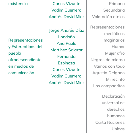
existencia
Carlos Vizuete
Primaria
Vadim Guerrero
Secundaria
Andrés David Mier
Valoración etnias
Representaciones
Jorge Andrés Díaz
mediáticas
Londoño
Representaciones
Imaginarios
Ana Paola
y Estereotipos del
Humor
Martínez Salazar
pueblo
Mujer afro
Fernanda
afrodescendiente
Negros de mierda
Espinoza
en medios de
Vamos con todo
Carlos Vizuete
comunicación
Agustín Delgado
Vadim Guerrero
Mi recinto
Andrés David Mier
Los compadritos
Declaración
universal de
derechos
humanos
Carta Naciones
Unidas