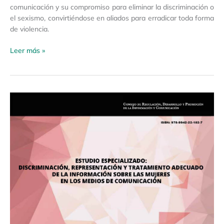
comunicación y su compromiso para eliminar la discriminación o
el sexismo, convirtiéndose en aliados para erradicar toda forma
de violencia.
Leer más »
Estudio
Especializado:
Discriminación,
representación
y
tratamiento
adecuado
de
la
información
sobre
las