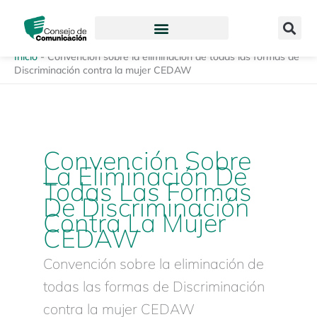
Ir
content
al
contenido
Inicio
-
Convención sobre la eliminación de todas las formas de
Discriminación contra la mujer CEDAW
Convención Sobre
La Eliminación De
Todas Las Formas
De Discriminación
Contra La Mujer
CEDAW
Convención sobre la eliminación de
todas las formas de Discriminación
contra la mujer CEDAW