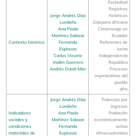
Esclavitud
Registros
Jorge Andrés Díaz
históricos
Londoño
Diáspora africana
Ana Paola
Cimarronaje en
Martínez Salazar
Ecuador
Contexto histórico
Fernanda
Referentes de
Espinoza
lucha
Carlos Vizuete
Independencia
Vadim Guerrero
República
Andrés David Mier
Procesos
organizativos del
pueblo
afro
Jorge Andrés Díaz
Pobrezas por
Londoño
ingresos
Indicadores
Ana Paola
Población
sociales y
Martínez Salazar
económicamente
condiciones
Fernanda
activa
materiales de
Espinoza
Afroecuatoriana