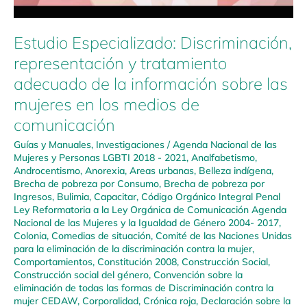
mujeres
en
los
Estudio Especializado: Discriminación,
medios
representación y tratamiento
de
adecuado de la información sobre las
comunicación
mujeres en los medios de
comunicación
Guías y Manuales
,
Investigaciones
/
Agenda Nacional de las
Mujeres y Personas LGBTI 2018 - 2021
,
Analfabetismo
,
Androcentismo
,
Anorexia
,
Areas urbanas
,
Belleza indígena
,
Brecha de pobreza por Consumo
,
Brecha de pobreza por
Ingresos
,
Bulimia
,
Capacitar
,
Código Orgánico Integral Penal
Ley Reformatoria a la Ley Orgánica de Comunicación Agenda
Nacional de las Mujeres y la Igualdad de Género 2004- 2017
,
Colonia
,
Comedias de situación
,
Comité de las Naciones Unidas
para la eliminación de la discriminación contra la mujer
,
Comportamientos
,
Constitución 2008
,
Construcción Social
,
Construcción social del género
,
Convención sobre la
eliminación de todas las formas de Discriminación contra la
mujer CEDAW
,
Corporalidad
,
Crónica roja
,
Declaración sobre la