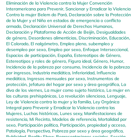
Eliminación de la Violencia contra la Mujer Convención
Interamericana para Prevenir, Sancionar y Erradicar la Violencia
Contra la mujer Belem do Pará
,
Declaración sobre la Protección
de la Mujer y el Niño en estados de emergencia o conflicto
armado
,
Declaración Universal de Derechos Humanos
,
Declaración y Plataforma de Acción de Beijín
,
Desigualdades
de género
,
Desordenes alimenticias
,
Discriminación
,
Educación
,
El Colorado
,
El nalgómetro
,
Empleo pleno, subempleo y
desempleo por sexo
,
Empleo por sexo
,
Enfoque Interseccional
,
Espacios de participación
,
España
,
Estereotipos de Género
,
Estereotipos y roles de género
,
Figura ideal
,
Género
,
Humor
,
Incidencia de la pobreza por consumo
,
Incidencia de la pobreza
por ingresos
,
Industria mediática
,
Inferioridad
,
Influencia
mediática
,
Ingresos mensuales por sexo
,
Instrumentos de
protección
,
Jefatura del hogar por sexo y área geográfica
,
La
diva de los viernes
,
La mujer como sujeto histórico
,
La mujer en
las culturas prehispánicas
,
La revolución silenciosa
,
Lenguaje
,
Ley de Violencia contra la mujer y la familia
,
Ley Orgánica
Integral para Prevenir y Erradicar la Violencia contra las
Mujeres
,
Luchas históricas
,
Lunes sexy
,
Manifestaciones de
resistencia
,
Mi Recinto
,
Modelos de referencia
,
Mortalidad por
sexo
,
Participación política
,
Participación, propiedad y acceso
,
Patología
,
Perspectiva
,
Pobreza por sexo y área geográfica
,
Publicidad
,
Reality Show
,
Representaciones sociales
,
Sección