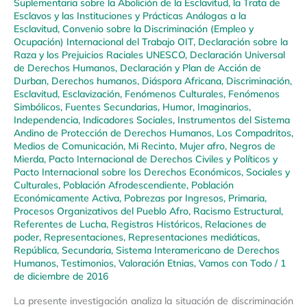
Suplementaria sobre la Abolición de la Esclavitud, la Trata de
Esclavos y las Instituciones y Prácticas Análogas a la
Esclavitud
,
Convenio sobre la Discriminación (Empleo y
Ocupación) Internacional del Trabajo OIT
,
Declaración sobre la
Raza y los Prejuicios Raciales UNESCO
,
Declaración Universal
de Derechos Humanos
,
Declaración y Plan de Acción de
Durban
,
Derechos humanos
,
Diáspora Africana
,
Discriminación
,
Esclavitud
,
Esclavización
,
Fenómenos Culturales
,
Fenómenos
Simbólicos
,
Fuentes Secundarias
,
Humor
,
Imaginarios
,
Independencia
,
Indicadores Sociales
,
Instrumentos del Sistema
Andino de Protección de Derechos Humanos
,
Los Compadritos
,
Medios de Comunicación
,
Mi Recinto
,
Mujer afro
,
Negros de
Mierda
,
Pacto Internacional de Derechos Civiles y Políticos y
Pacto Internacional sobre los Derechos Económicos, Sociales y
Culturales
,
Población Afrodescendiente
,
Población
Económicamente Activa
,
Pobrezas por Ingresos
,
Primaria
,
Procesos Organizativos del Pueblo Afro
,
Racismo Estructural
,
Referentes de Lucha
,
Registros Históricos
,
Relaciones de
poder
,
Representaciones
,
Representaciones mediáticas
,
República
,
Secundaria
,
Sistema Interamericano de Derechos
Humanos
,
Testimonios
,
Valoración Etnias
,
Vamos con Todo
/
1
de diciembre de 2016
La presente investigación analiza la situación de discriminación