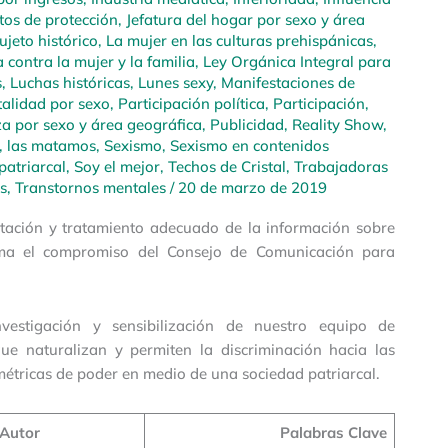
tos de protección
,
Jefatura del hogar por sexo y área
jeto histórico
,
La mujer en las culturas prehispánicas
,
 contra la mujer y la familia
,
Ley Orgánica Integral para
s
,
Luchas históricas
,
Lunes sexy
,
Manifestaciones de
alidad por sexo
,
Participación política
,
Participación,
a por sexo y área geográfica
,
Publicidad
,
Reality Show
,
, las matamos
,
Sexismo
,
Sexismo en contenidos
patriarcal
,
Soy el mejor
,
Techos de Cristal
,
Trabajadoras
s
,
Transtornos mentales
/
20 de marzo de 2019
entación y tratamiento adecuado de la información sobre
rma el compromiso del Consejo de Comunicación para
estigación y sensibilización de nuestro equipo de
que naturalizan y permiten la discriminación hacia las
métricas de poder en medio de una sociedad patriarcal.
Autor
Palabras Clave