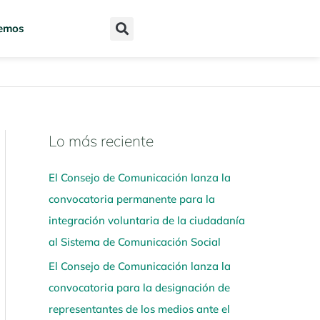
emos
Lo más reciente
N
a
El Consejo de Comunicación lanza la
v
convocatoria permanente para la
e
integración voluntaria de la ciudadanía
g
al Sistema de Comunicación Social
a
El Consejo de Comunicación lanza la
a
convocatoria para la designación de
q
representantes de los medios ante el
u