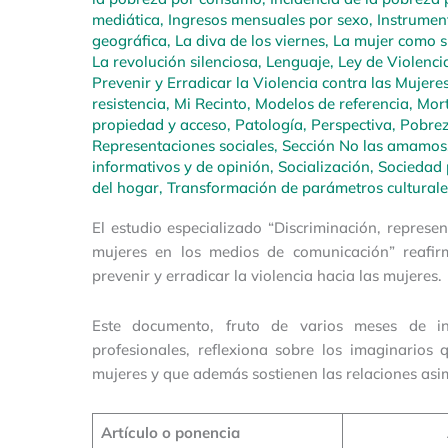
mediática
,
Ingresos mensuales por sexo
,
Instrumen
geográfica
,
La diva de los viernes
,
La mujer como su
La revolución silenciosa
,
Lenguaje
,
Ley de Violencia
Prevenir y Erradicar la Violencia contra las Mujere
resistencia
,
Mi Recinto
,
Modelos de referencia
,
Mort
propiedad y acceso
,
Patología
,
Perspectiva
,
Pobrez
Representaciones sociales
,
Sección No las amamos
informativos y de opinión
,
Socialización
,
Sociedad 
del hogar
,
Transformación de parámetros culturale
El estudio especializado “Discriminación, repres
mujeres en los medios de comunicación” reafi
prevenir y erradicar la violencia hacia las mujeres.
Este documento, fruto de varios meses de inv
profesionales, reflexiona sobre los imaginarios 
mujeres y que además sostienen las relaciones asi
Artículo o ponencia