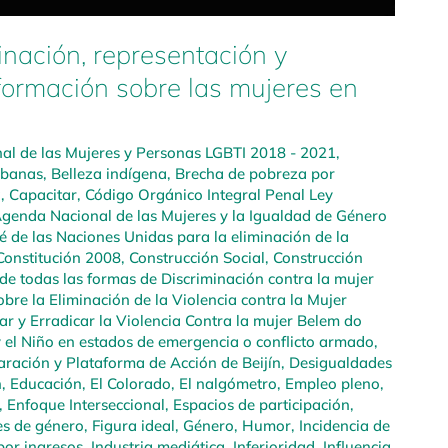
inación, representación y
formación sobre las mujeres en
l de las Mujeres y Personas LGBTI 2018 - 2021
,
rbanas
,
Belleza indígena
,
Brecha de pobreza por
a
,
Capacitar
,
Código Orgánico Integral Penal Ley
genda Nacional de las Mujeres y la Igualdad de Género
é de las Naciones Unidas para la eliminación de la
Constitución 2008
,
Construcción Social
,
Construcción
de todas las formas de Discriminación contra la mujer
bre la Eliminación de la Violencia contra la Mujer
r y Erradicar la Violencia Contra la mujer Belem do
y el Niño en estados de emergencia o conflicto armado
,
aración y Plataforma de Acción de Beijín
,
Desigualdades
n
,
Educación
,
El Colorado
,
El nalgómetro
,
Empleo pleno,
,
Enfoque Interseccional
,
Espacios de participación
,
es de género
,
Figura ideal
,
Género
,
Humor
,
Incidencia de
por ingresos
,
Industria mediática
,
Inferioridad
,
Influencia