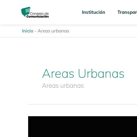
Ir
content
al
Institución
Transpar
contenido
Inicio
-
Areas urbanas
Areas Urbanas
Areas urbanas
Estudio
Especializado:
Discriminación,