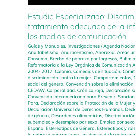
Estudio Especializado: Discrim
tratamiento adecuado de la in
los medios de comunicación
Guías y Manuales
,
Investigaciones
/
Agenda Naciona
Analfabetismo
,
Androcentismo
,
Anorexia
,
Areas u
Consumo
,
Brecha de pobreza por Ingresos
,
Bulimi
Reformatoria a la Ley Orgánica de Comunicación A
2004- 2017
,
Colonia
,
Comedias de situación
,
Comit
discriminación contra la mujer
,
Comportamientos
,
social del género
,
Convención sobre la eliminación 
CEDAW
,
Corporalidad
,
Crónica roja
,
Declaración so
Convención Interamericana para Prevenir, Sanciona
Pará
,
Declaración sobre la Protección de la Mujer 
Declaración Universal de Derechos Humanos
,
Decl
de género
,
Desordenes alimenticias
,
Discriminació
subempleo y desempleo por sexo
,
Empleo por sexo
España
,
Estereotipos de Género
,
Estereotipos y rol
la pobreza por consumo
,
Incidencia de la pobreza 