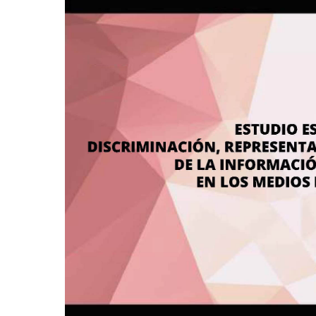
representación
y
tratamiento
adecuado
de
la
información
sobre
las
mujeres
en
los
medios
de
comunicación