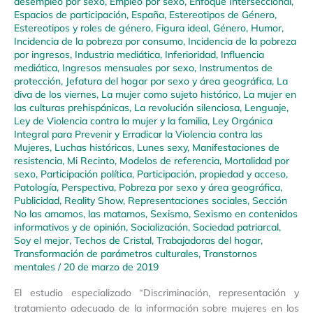
desempleo por sexo
,
Empleo por sexo
,
Enfoque Interseccional
,
Espacios de participación
,
España
,
Estereotipos de Género
,
Estereotipos y roles de género
,
Figura ideal
,
Género
,
Humor
,
Incidencia de la pobreza por consumo
,
Incidencia de la pobreza
por ingresos
,
Industria mediática
,
Inferioridad
,
Influencia
mediática
,
Ingresos mensuales por sexo
,
Instrumentos de
protección
,
Jefatura del hogar por sexo y área geográfica
,
La
diva de los viernes
,
La mujer como sujeto histórico
,
La mujer en
las culturas prehispánicas
,
La revolución silenciosa
,
Lenguaje
,
Ley de Violencia contra la mujer y la familia
,
Ley Orgánica
Integral para Prevenir y Erradicar la Violencia contra las
Mujeres
,
Luchas históricas
,
Lunes sexy
,
Manifestaciones de
resistencia
,
Mi Recinto
,
Modelos de referencia
,
Mortalidad por
sexo
,
Participación política
,
Participación, propiedad y acceso
,
Patología
,
Perspectiva
,
Pobreza por sexo y área geográfica
,
Publicidad
,
Reality Show
,
Representaciones sociales
,
Sección
No las amamos, las matamos
,
Sexismo
,
Sexismo en contenidos
informativos y de opinión
,
Socialización
,
Sociedad patriarcal
,
Soy el mejor
,
Techos de Cristal
,
Trabajadoras del hogar
,
Transformación de parámetros culturales
,
Transtornos
mentales
/
20 de marzo de 2019
El estudio especializado “Discriminación, representación y
tratamiento adecuado de la información sobre mujeres en los