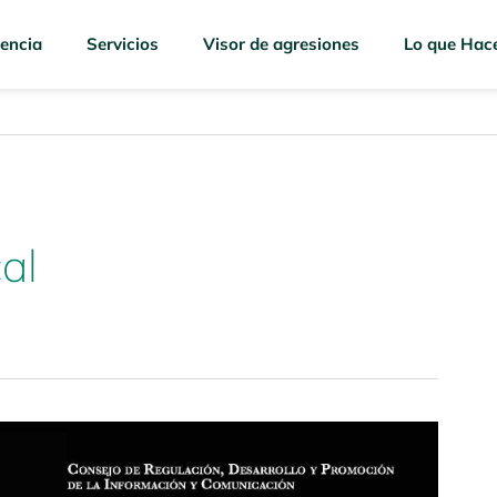
encia
Servicios
Visor de agresiones
Lo que Hac
al