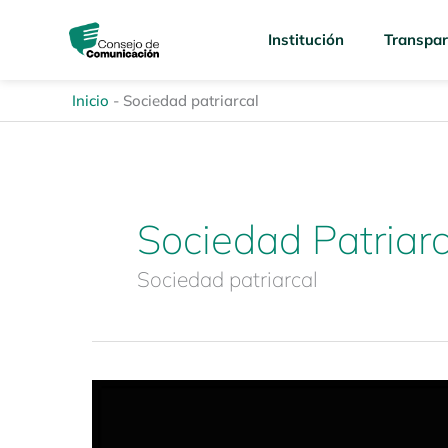
Ir
content
al
Institución
Transpar
contenido
Inicio
-
Sociedad patriarcal
Sociedad Patriarc
Sociedad patriarcal
Estudio
Especializado:
Discriminación,