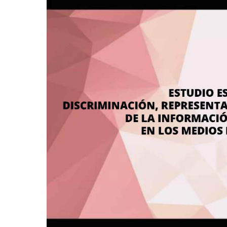
representación
y
tratamiento
adecuado
de
la
información
sobre
las
mujeres
en
los
medios
de
comunicación