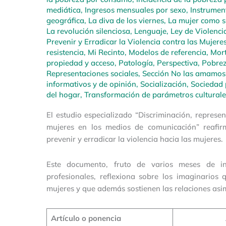
mediática
,
Ingresos mensuales por sexo
,
Instrumen
geográfica
,
La diva de los viernes
,
La mujer como su
La revolución silenciosa
,
Lenguaje
,
Ley de Violencia
Prevenir y Erradicar la Violencia contra las Mujere
resistencia
,
Mi Recinto
,
Modelos de referencia
,
Mort
propiedad y acceso
,
Patología
,
Perspectiva
,
Pobrez
Representaciones sociales
,
Sección No las amamos
informativos y de opinión
,
Socialización
,
Sociedad 
del hogar
,
Transformación de parámetros culturale
El estudio especializado “Discriminación, repres
mujeres en los medios de comunicación” reafi
prevenir y erradicar la violencia hacia las mujeres.
Este documento, fruto de varios meses de inv
profesionales, reflexiona sobre los imaginarios 
mujeres y que además sostienen las relaciones asi
Artículo o ponencia