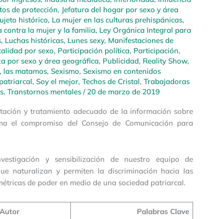
tos de protección
,
Jefatura del hogar por sexo y área
jeto histórico
,
La mujer en las culturas prehispánicas
,
 contra la mujer y la familia
,
Ley Orgánica Integral para
s
,
Luchas históricas
,
Lunes sexy
,
Manifestaciones de
alidad por sexo
,
Participación política
,
Participación,
a por sexo y área geográfica
,
Publicidad
,
Reality Show
,
, las matamos
,
Sexismo
,
Sexismo en contenidos
patriarcal
,
Soy el mejor
,
Techos de Cristal
,
Trabajadoras
s
,
Transtornos mentales
/
20 de marzo de 2019
entación y tratamiento adecuado de la información sobre
rma el compromiso del Consejo de Comunicación para
estigación y sensibilización de nuestro equipo de
que naturalizan y permiten la discriminación hacia las
métricas de poder en medio de una sociedad patriarcal.
Autor
Palabras Clave