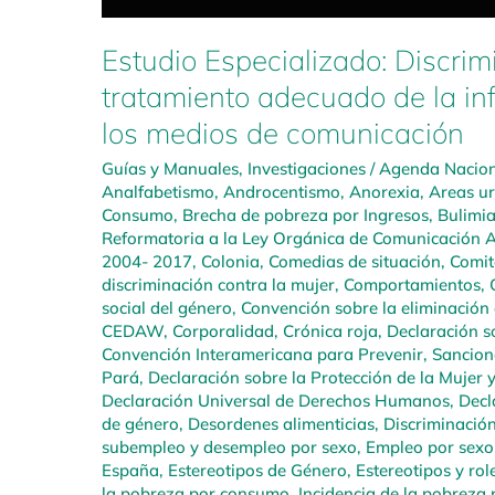
Estudio Especializado: Discrim
tratamiento adecuado de la in
los medios de comunicación
Guías y Manuales
,
Investigaciones
/
Agenda Naciona
Analfabetismo
,
Androcentismo
,
Anorexia
,
Areas u
Consumo
,
Brecha de pobreza por Ingresos
,
Bulimi
Reformatoria a la Ley Orgánica de Comunicación A
2004- 2017
,
Colonia
,
Comedias de situación
,
Comit
discriminación contra la mujer
,
Comportamientos
,
social del género
,
Convención sobre la eliminación 
CEDAW
,
Corporalidad
,
Crónica roja
,
Declaración so
Convención Interamericana para Prevenir, Sanciona
Pará
,
Declaración sobre la Protección de la Mujer 
Declaración Universal de Derechos Humanos
,
Decl
de género
,
Desordenes alimenticias
,
Discriminació
subempleo y desempleo por sexo
,
Empleo por sexo
España
,
Estereotipos de Género
,
Estereotipos y rol
la pobreza por consumo
,
Incidencia de la pobreza 