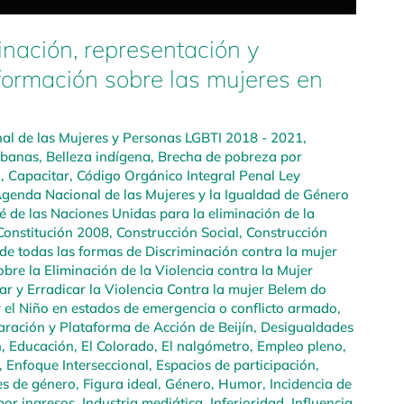
inación, representación y
formación sobre las mujeres en
l de las Mujeres y Personas LGBTI 2018 - 2021
,
rbanas
,
Belleza indígena
,
Brecha de pobreza por
a
,
Capacitar
,
Código Orgánico Integral Penal Ley
genda Nacional de las Mujeres y la Igualdad de Género
é de las Naciones Unidas para la eliminación de la
Constitución 2008
,
Construcción Social
,
Construcción
de todas las formas de Discriminación contra la mujer
bre la Eliminación de la Violencia contra la Mujer
r y Erradicar la Violencia Contra la mujer Belem do
y el Niño en estados de emergencia o conflicto armado
,
aración y Plataforma de Acción de Beijín
,
Desigualdades
n
,
Educación
,
El Colorado
,
El nalgómetro
,
Empleo pleno,
,
Enfoque Interseccional
,
Espacios de participación
,
es de género
,
Figura ideal
,
Género
,
Humor
,
Incidencia de
por ingresos
,
Industria mediática
,
Inferioridad
,
Influencia