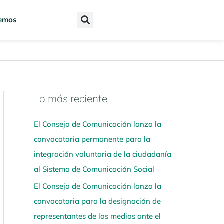
emos
Lo más reciente
N
a
El Consejo de Comunicación lanza la
v
convocatoria permanente para la
e
integración voluntaria de la ciudadanía
g
al Sistema de Comunicación Social
a
El Consejo de Comunicación lanza la
a
convocatoria para la designación de
q
representantes de los medios ante el
u