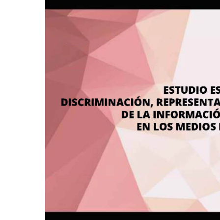
representación
y
tratamiento
adecuado
de
la
información
sobre
las
mujeres
en
los
medios
de
comunicación