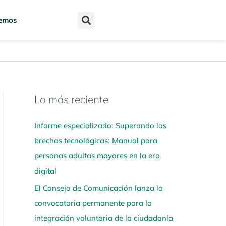
emos
Lo más reciente
N
a
Informe especializado: Superando las
v
brechas tecnológicas: Manual para
e
personas adultas mayores en la era
g
digital
a
El Consejo de Comunicación lanza la
a
convocatoria permanente para la
q
integración voluntaria de la ciudadanía
u