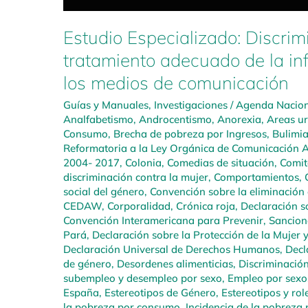
Estudio Especializado: Discrim
tratamiento adecuado de la in
los medios de comunicación
Guías y Manuales
,
Investigaciones
/
Agenda Naciona
Analfabetismo
,
Androcentismo
,
Anorexia
,
Areas u
Consumo
,
Brecha de pobreza por Ingresos
,
Bulimi
Reformatoria a la Ley Orgánica de Comunicación A
2004- 2017
,
Colonia
,
Comedias de situación
,
Comit
discriminación contra la mujer
,
Comportamientos
,
social del género
,
Convención sobre la eliminación 
CEDAW
,
Corporalidad
,
Crónica roja
,
Declaración so
Convención Interamericana para Prevenir, Sanciona
Pará
,
Declaración sobre la Protección de la Mujer 
Declaración Universal de Derechos Humanos
,
Decl
de género
,
Desordenes alimenticias
,
Discriminació
subempleo y desempleo por sexo
,
Empleo por sexo
España
,
Estereotipos de Género
,
Estereotipos y rol
la pobreza por consumo
,
Incidencia de la pobreza 