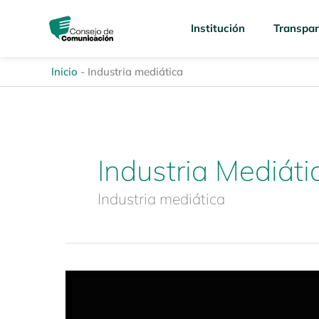
Ir
content
al
Institución
Transpar
contenido
Inicio
-
Industria mediática
Industria Mediáti
Industria mediática
Estudio
Especializado:
Discriminación,