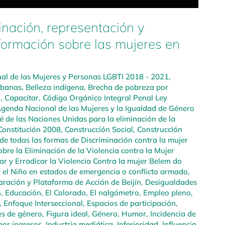
inación, representación y
formación sobre las mujeres en
l de las Mujeres y Personas LGBTI 2018 - 2021
,
rbanas
,
Belleza indígena
,
Brecha de pobreza por
a
,
Capacitar
,
Código Orgánico Integral Penal Ley
genda Nacional de las Mujeres y la Igualdad de Género
é de las Naciones Unidas para la eliminación de la
Constitución 2008
,
Construcción Social
,
Construcción
de todas las formas de Discriminación contra la mujer
bre la Eliminación de la Violencia contra la Mujer
r y Erradicar la Violencia Contra la mujer Belem do
y el Niño en estados de emergencia o conflicto armado
,
aración y Plataforma de Acción de Beijín
,
Desigualdades
n
,
Educación
,
El Colorado
,
El nalgómetro
,
Empleo pleno,
,
Enfoque Interseccional
,
Espacios de participación
,
es de género
,
Figura ideal
,
Género
,
Humor
,
Incidencia de
por ingresos
,
Industria mediática
,
Inferioridad
,
Influencia