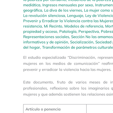
mediática
,
Ingresos mensuales por sexo
,
Instrumen
geográfica
,
La diva de los viernes
,
La mujer como su
La revolución silenciosa
,
Lenguaje
,
Ley de Violencia
Prevenir y Erradicar la Violencia contra las Mujere
resistencia
,
Mi Recinto
,
Modelos de referencia
,
Mort
propiedad y acceso
,
Patología
,
Perspectiva
,
Pobrez
Representaciones sociales
,
Sección No las amamos
informativos y de opinión
,
Socialización
,
Sociedad 
del hogar
,
Transformación de parámetros culturale
El estudio especializado “Discriminación, repres
mujeres en los medios de comunicación” reafi
prevenir y erradicar la violencia hacia las mujeres.
Este documento, fruto de varios meses de inv
profesionales, reflexiona sobre los imaginarios 
mujeres y que además sostienen las relaciones asi
Artículo o ponencia