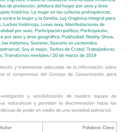
tos de protección
,
Jefatura del hogar por sexo y área
jeto histórico
,
La mujer en las culturas prehispánicas
,
 contra la mujer y la familia
,
Ley Orgánica Integral para
s
,
Luchas históricas
,
Lunes sexy
,
Manifestaciones de
alidad por sexo
,
Participación política
,
Participación,
a por sexo y área geográfica
,
Publicidad
,
Reality Show
,
, las matamos
,
Sexismo
,
Sexismo en contenidos
patriarcal
,
Soy el mejor
,
Techos de Cristal
,
Trabajadoras
s
,
Transtornos mentales
/
20 de marzo de 2019
entación y tratamiento adecuado de la información sobre
rma el compromiso del Consejo de Comunicación para
estigación y sensibilización de nuestro equipo de
que naturalizan y permiten la discriminación hacia las
métricas de poder en medio de una sociedad patriarcal.
Autor
Palabras Clave