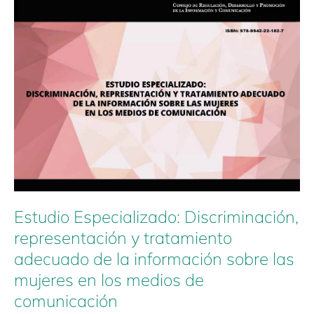
Especializado:
Discriminación,
representación
y
tratamiento
adecuado
de
la
información
sobre
las
mujeres
en
los
Estudio Especializado: Discriminación,
medios
representación y tratamiento
de
adecuado de la información sobre las
comunicación
mujeres en los medios de
comunicación