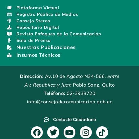
Plataforma Virtual
Registro Público de Medios
Consejo Stereo
Repositorio Digital
Revista Enfoques de la Comunicación
Sala de Prensa
Nuestras Publicaciones
Insumos Técnicos
Dirección:
Av.10 de Agosto N34-566
, entre
Av. República y Juan
Pablo Sanz, Quito
Teléfono:
02-3938720
info@consejodecomunicacion.gob.ec
Contacto Ciudadano
F
T
Y
I
T