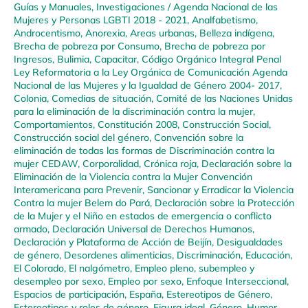
Guías y Manuales
,
Investigaciones
/
Agenda Nacional de las
Mujeres y Personas LGBTI 2018 - 2021
,
Analfabetismo
,
Androcentismo
,
Anorexia
,
Areas urbanas
,
Belleza indígena
,
Brecha de pobreza por Consumo
,
Brecha de pobreza por
Ingresos
,
Bulimia
,
Capacitar
,
Código Orgánico Integral Penal
Ley Reformatoria a la Ley Orgánica de Comunicación Agenda
Nacional de las Mujeres y la Igualdad de Género 2004- 2017
,
Colonia
,
Comedias de situación
,
Comité de las Naciones Unidas
para la eliminación de la discriminación contra la mujer
,
Comportamientos
,
Constitución 2008
,
Construcción Social
,
Construcción social del género
,
Convención sobre la
eliminación de todas las formas de Discriminación contra la
mujer CEDAW
,
Corporalidad
,
Crónica roja
,
Declaración sobre la
Eliminación de la Violencia contra la Mujer Convención
Interamericana para Prevenir, Sancionar y Erradicar la Violencia
Contra la mujer Belem do Pará
,
Declaración sobre la Protección
de la Mujer y el Niño en estados de emergencia o conflicto
armado
,
Declaración Universal de Derechos Humanos
,
Declaración y Plataforma de Acción de Beijín
,
Desigualdades
de género
,
Desordenes alimenticias
,
Discriminación
,
Educación
,
El Colorado
,
El nalgómetro
,
Empleo pleno, subempleo y
desempleo por sexo
,
Empleo por sexo
,
Enfoque Interseccional
,
Espacios de participación
,
España
,
Estereotipos de Género
,
Estereotipos y roles de género
,
Figura ideal
,
Género
,
Humor
,