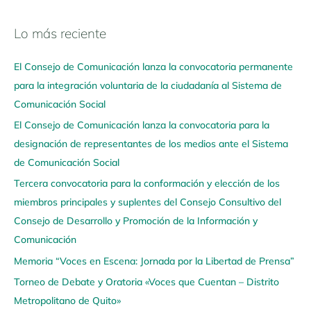
Lo más reciente
N
a
El Consejo de Comunicación lanza la convocatoria permanente
v
para la integración voluntaria de la ciudadanía al Sistema de
e
Comunicación Social
g
El Consejo de Comunicación lanza la convocatoria para la
a
designación de representantes de los medios ante el Sistema
a
de Comunicación Social
q
u
Tercera convocatoria para la conformación y elección de los
í
miembros principales y suplentes del Consejo Consultivo del
Consejo de Desarrollo y Promoción de la Información y
Comunicación
Memoria “Voces en Escena: Jornada por la Libertad de Prensa”
Torneo de Debate y Oratoria «Voces que Cuentan – Distrito
Metropolitano de Quito»