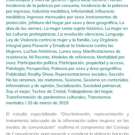
Incidencia de la pobreza por consumo
,
Incidencia de la pobreza
por ingresos
,
Industria mediática
,
Inferioridad
,
Influencia
mediática
,
Ingresos mensuales por sexo
,
Instrumentos de
protección
,
Jefatura del hogar por sexo y área geográfica
,
La
diva de los viernes
,
La mujer como sujeto histórico
,
La mujer en
las culturas prehispánicas
,
La revolución silenciosa
,
Lenguaje
,
Ley de Violencia contra la mujer y la familia
,
Ley Orgánica
Integral para Prevenir y Erradicar la Violencia contra las
Mujeres
,
Luchas históricas
,
Lunes sexy
,
Manifestaciones de
resistencia
,
Mi Recinto
,
Modelos de referencia
,
Mortalidad por
sexo
,
Participación política
,
Participación, propiedad y acceso
,
Patología
,
Perspectiva
,
Pobreza por sexo y área geográfica
,
Publicidad
,
Reality Show
,
Representaciones sociales
,
Sección
No las amamos, las matamos
,
Sexismo
,
Sexismo en contenidos
informativos y de opinión
,
Socialización
,
Sociedad patriarcal
,
Soy el mejor
,
Techos de Cristal
,
Trabajadoras del hogar
,
Transformación de parámetros culturales
,
Transtornos
mentales
/
20 de marzo de 2019
El estudio especializado “Discriminación, representación y
tratamiento adecuado de la información sobre mujeres en los
medios de comunicación” reafirma el compromiso del Consejo
de Comunicación para prevenir y erradicar la violencia hacia las