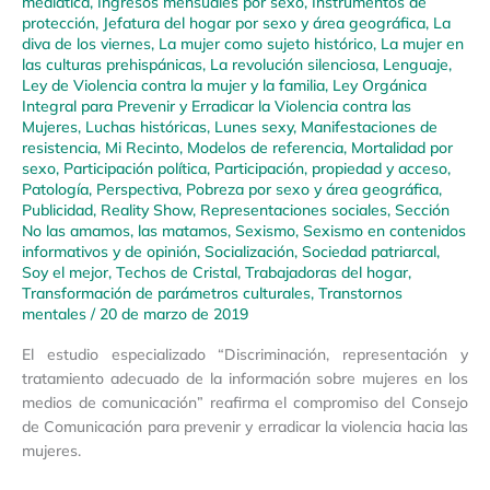
mediática
,
Ingresos mensuales por sexo
,
Instrumentos de
protección
,
Jefatura del hogar por sexo y área geográfica
,
La
diva de los viernes
,
La mujer como sujeto histórico
,
La mujer en
las culturas prehispánicas
,
La revolución silenciosa
,
Lenguaje
,
Ley de Violencia contra la mujer y la familia
,
Ley Orgánica
Integral para Prevenir y Erradicar la Violencia contra las
Mujeres
,
Luchas históricas
,
Lunes sexy
,
Manifestaciones de
resistencia
,
Mi Recinto
,
Modelos de referencia
,
Mortalidad por
sexo
,
Participación política
,
Participación, propiedad y acceso
,
Patología
,
Perspectiva
,
Pobreza por sexo y área geográfica
,
Publicidad
,
Reality Show
,
Representaciones sociales
,
Sección
No las amamos, las matamos
,
Sexismo
,
Sexismo en contenidos
informativos y de opinión
,
Socialización
,
Sociedad patriarcal
,
Soy el mejor
,
Techos de Cristal
,
Trabajadoras del hogar
,
Transformación de parámetros culturales
,
Transtornos
mentales
/
20 de marzo de 2019
El estudio especializado “Discriminación, representación y
tratamiento adecuado de la información sobre mujeres en los
medios de comunicación” reafirma el compromiso del Consejo
de Comunicación para prevenir y erradicar la violencia hacia las
mujeres.