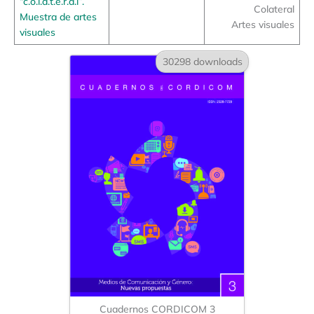
“c.o.l.a.t.e.r.a.l”.
Colateral
Muestra de artes
Artes visuales
visuales
30298 downloads
Cuadernos CORDICOM 3