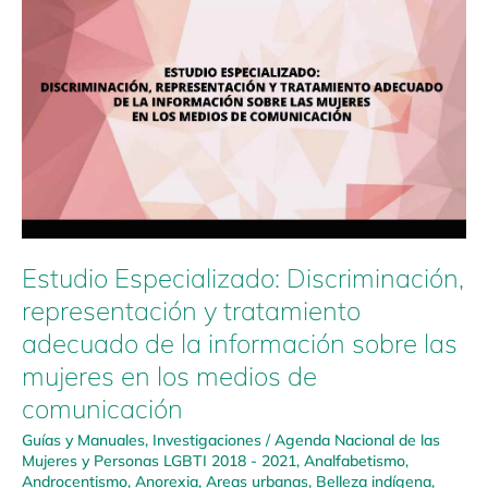
representación
y
tratamiento
adecuado
de
la
información
sobre
las
mujeres
en
los
Estudio Especializado: Discriminación,
medios
representación y tratamiento
de
adecuado de la información sobre las
comunicación
mujeres en los medios de
comunicación
Guías y Manuales
,
Investigaciones
/
Agenda Nacional de las
Mujeres y Personas LGBTI 2018 - 2021
,
Analfabetismo
,
Androcentismo
,
Anorexia
,
Areas urbanas
,
Belleza indígena
,