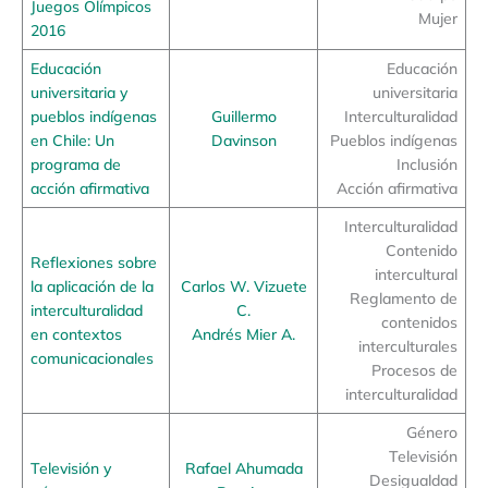
Juegos Olímpicos
Mujer
2016
Educación
Educación
universitaria y
universitaria
pueblos indígenas
Guillermo
Interculturalidad
en Chile: Un
Davinson
Pueblos indígenas
programa de
Inclusión
acción afirmativa
Acción afirmativa
Interculturalidad
Contenido
Reflexiones sobre
intercultural
la aplicación de la
Carlos W. Vizuete
Reglamento de
interculturalidad
C.
contenidos
en contextos
Andrés Mier A.
interculturales
comunicacionales
Procesos de
interculturalidad
Género
Televisión
Televisión y
Rafael Ahumada
Desigualdad