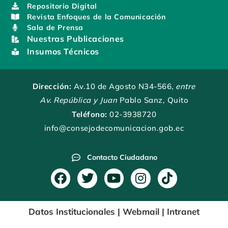
Repositorio Digital
Revista Enfoques de la Comunicación
Sala de Prensa
Nuestras Publicaciones
Insumos Técnicos
Dirección:
Av.10 de Agosto N34-566
, entre
Av. República y Juan
Pablo Sanz, Quito
Teléfono:
02-3938720
info@consejodecomunicacion.gob.ec
Contacto Ciudadano
F
T
Y
I
T
a
w
o
n
i
c
i
u
s
k
Datos Institucionales
|
Webmail
|
Intranet
e
t
t
t
t
b
t
u
a
o