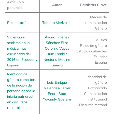
Artículo o
Autor
Palabras Clave
ponencia
Medios de
Presentación
Tamara Merizalde
comunicación
Género
Violencia y
Álvaro Jiménez
Música
sexismo en la
Sánchez Eliza
Roles de género
música más
Carolina Vayas
Estudios culturales
escuchada del
Ruiz Franklin
Ecuador
2016 en Ecuador y
Nectario Medina
España
España
Guerra
Identidad de
Identidad de
género como base
Luis Enrique
género
de la noción de
Meléndez-Ferrer
Patriarcado
persona desde la
Pedro Soto
Comunicación
injuria patriarcal
Yovandy Güerere
institucional
en discursos
Discurso rectoral
rectorales