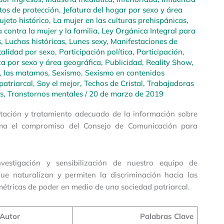
tos de protección
,
Jefatura del hogar por sexo y área
jeto histórico
,
La mujer en las culturas prehispánicas
,
 contra la mujer y la familia
,
Ley Orgánica Integral para
s
,
Luchas históricas
,
Lunes sexy
,
Manifestaciones de
alidad por sexo
,
Participación política
,
Participación,
a por sexo y área geográfica
,
Publicidad
,
Reality Show
,
, las matamos
,
Sexismo
,
Sexismo en contenidos
patriarcal
,
Soy el mejor
,
Techos de Cristal
,
Trabajadoras
s
,
Transtornos mentales
/
20 de marzo de 2019
entación y tratamiento adecuado de la información sobre
rma el compromiso del Consejo de Comunicación para
estigación y sensibilización de nuestro equipo de
que naturalizan y permiten la discriminación hacia las
métricas de poder en medio de una sociedad patriarcal.
Autor
Palabras Clave