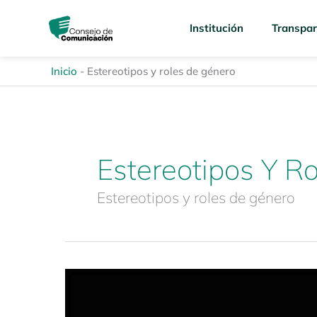
Ir
content
al
Institución
Transpar
contenido
Inicio
-
Estereotipos y roles de género
Estereotipos Y R
Estereotipos y roles de género
Estudio
Especializado:
Discriminación,