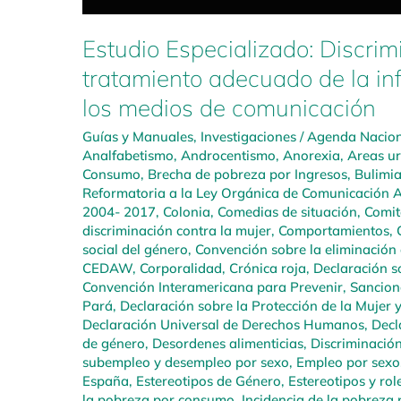
Estudio Especializado: Discrim
tratamiento adecuado de la in
los medios de comunicación
Guías y Manuales
,
Investigaciones
/
Agenda Naciona
Analfabetismo
,
Androcentismo
,
Anorexia
,
Areas u
Consumo
,
Brecha de pobreza por Ingresos
,
Bulimi
Reformatoria a la Ley Orgánica de Comunicación A
2004- 2017
,
Colonia
,
Comedias de situación
,
Comit
discriminación contra la mujer
,
Comportamientos
,
social del género
,
Convención sobre la eliminación 
CEDAW
,
Corporalidad
,
Crónica roja
,
Declaración so
Convención Interamericana para Prevenir, Sanciona
Pará
,
Declaración sobre la Protección de la Mujer 
Declaración Universal de Derechos Humanos
,
Decl
de género
,
Desordenes alimenticias
,
Discriminació
subempleo y desempleo por sexo
,
Empleo por sexo
España
,
Estereotipos de Género
,
Estereotipos y rol
la pobreza por consumo
,
Incidencia de la pobreza 