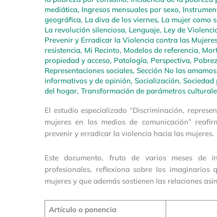
mediática
,
Ingresos mensuales por sexo
,
Instrumen
geográfica
,
La diva de los viernes
,
La mujer como su
La revolución silenciosa
,
Lenguaje
,
Ley de Violencia
Prevenir y Erradicar la Violencia contra las Mujere
resistencia
,
Mi Recinto
,
Modelos de referencia
,
Mort
propiedad y acceso
,
Patología
,
Perspectiva
,
Pobrez
Representaciones sociales
,
Sección No las amamos
informativos y de opinión
,
Socialización
,
Sociedad 
del hogar
,
Transformación de parámetros culturale
El estudio especializado “Discriminación, repres
mujeres en los medios de comunicación” reafi
prevenir y erradicar la violencia hacia las mujeres.
Este documento, fruto de varios meses de inv
profesionales, reflexiona sobre los imaginarios 
mujeres y que además sostienen las relaciones asi
Artículo o ponencia