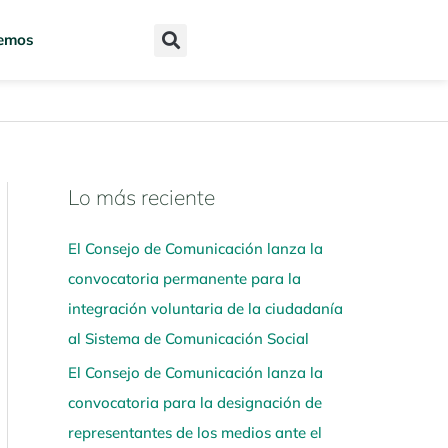
emos
Lo más reciente
N
a
El Consejo de Comunicación lanza la
v
convocatoria permanente para la
e
integración voluntaria de la ciudadanía
g
al Sistema de Comunicación Social
a
El Consejo de Comunicación lanza la
a
convocatoria para la designación de
q
representantes de los medios ante el
u