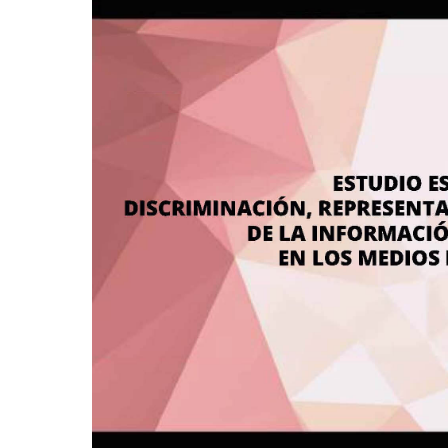
representación
y
tratamiento
adecuado
de
la
información
sobre
las
mujeres
en
los
medios
de
comunicación