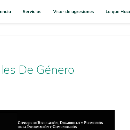
encia
Servicios
Visor de agresiones
Lo que Hac
oles De Género