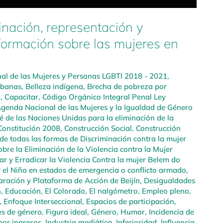
inación, representación y
formación sobre las mujeres en
l de las Mujeres y Personas LGBTI 2018 - 2021
,
rbanas
,
Belleza indígena
,
Brecha de pobreza por
a
,
Capacitar
,
Código Orgánico Integral Penal Ley
genda Nacional de las Mujeres y la Igualdad de Género
é de las Naciones Unidas para la eliminación de la
Constitución 2008
,
Construcción Social
,
Construcción
de todas las formas de Discriminación contra la mujer
bre la Eliminación de la Violencia contra la Mujer
r y Erradicar la Violencia Contra la mujer Belem do
y el Niño en estados de emergencia o conflicto armado
,
aración y Plataforma de Acción de Beijín
,
Desigualdades
n
,
Educación
,
El Colorado
,
El nalgómetro
,
Empleo pleno,
,
Enfoque Interseccional
,
Espacios de participación
,
es de género
,
Figura ideal
,
Género
,
Humor
,
Incidencia de
por ingresos
,
Industria mediática
,
Inferioridad
,
Influencia