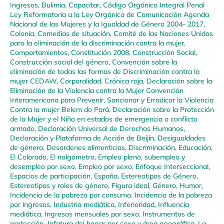
Ingresos
,
Bulimia
,
Capacitar
,
Código Orgánico Integral Penal
Ley Reformatoria a la Ley Orgánica de Comunicación Agenda
Nacional de las Mujeres y la Igualdad de Género 2004- 2017
,
Colonia
,
Comedias de situación
,
Comité de las Naciones Unidas
para la eliminación de la discriminación contra la mujer
,
Comportamientos
,
Constitución 2008
,
Construcción Social
,
Construcción social del género
,
Convención sobre la
eliminación de todas las formas de Discriminación contra la
mujer CEDAW
,
Corporalidad
,
Crónica roja
,
Declaración sobre la
Eliminación de la Violencia contra la Mujer Convención
Interamericana para Prevenir, Sancionar y Erradicar la Violencia
Contra la mujer Belem do Pará
,
Declaración sobre la Protección
de la Mujer y el Niño en estados de emergencia o conflicto
armado
,
Declaración Universal de Derechos Humanos
,
Declaración y Plataforma de Acción de Beijín
,
Desigualdades
de género
,
Desordenes alimenticias
,
Discriminación
,
Educación
,
El Colorado
,
El nalgómetro
,
Empleo pleno, subempleo y
desempleo por sexo
,
Empleo por sexo
,
Enfoque Interseccional
,
Espacios de participación
,
España
,
Estereotipos de Género
,
Estereotipos y roles de género
,
Figura ideal
,
Género
,
Humor
,
Incidencia de la pobreza por consumo
,
Incidencia de la pobreza
por ingresos
,
Industria mediática
,
Inferioridad
,
Influencia
mediática
,
Ingresos mensuales por sexo
,
Instrumentos de
protección
,
Jefatura del hogar por sexo y área geográfica
,
La