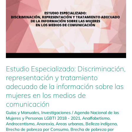
y
tratamiento
adecuado
de
la
información
sobre
las
mujeres
en
los
Estudio Especializado: Discriminación,
medios
representación y tratamiento
de
adecuado de la información sobre las
comunicación
mujeres en los medios de
comunicación
Guías y Manuales
,
Investigaciones
/
Agenda Nacional de las
Mujeres y Personas LGBTI 2018 - 2021
,
Analfabetismo
,
Androcentismo
,
Anorexia
,
Areas urbanas
,
Belleza indígena
,
Brecha de pobreza por Consumo
,
Brecha de pobreza por