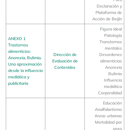
Declaración y
Plataforma de
Acción de Beijín
Figura ideal
Patología
ANEXO 1
Transtornos
Trastornos
mentales
alimenticios:
Dirección de
Desordenes
Anorexia, Bulimia.
Evaluación de
alimenticias
Una aproximación
Contenidos
Anorexia
desde la influencia
Bulimia
mediática y
Influencia
publicitaria
mediática
Corporalidad
Educación
Analfabetismo
Areas urbanas
Mortalidad por
sexo