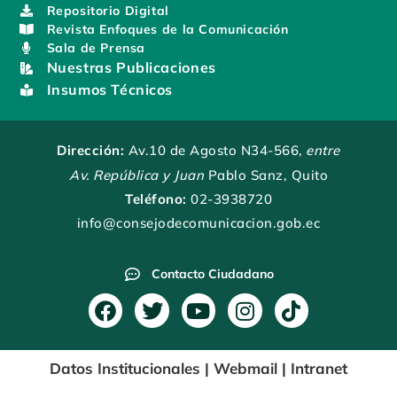
Repositorio Digital
Revista Enfoques de la Comunicación
Sala de Prensa
Nuestras Publicaciones
Insumos Técnicos
Dirección:
Av.10 de Agosto N34-566
, entre
Av. República y Juan
Pablo Sanz, Quito
Teléfono:
02-3938720
info@consejodecomunicacion.gob.ec
Contacto Ciudadano
F
T
Y
I
T
a
w
o
n
i
c
i
u
s
k
Datos Institucionales
|
Webmail
|
Intranet
e
t
t
t
t
b
t
u
a
o