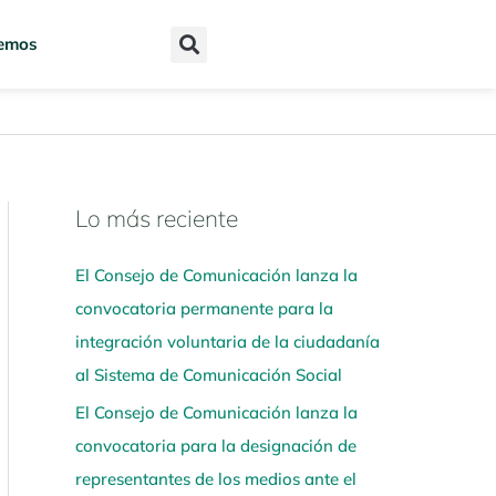
emos
Lo más reciente
N
a
El Consejo de Comunicación lanza la
v
convocatoria permanente para la
e
integración voluntaria de la ciudadanía
g
al Sistema de Comunicación Social
a
El Consejo de Comunicación lanza la
a
convocatoria para la designación de
q
representantes de los medios ante el
u