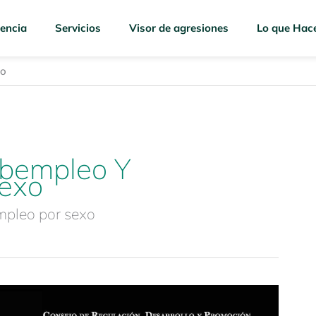
encia
Servicios
Visor de agresiones
Lo que Hac
xo
ubempleo Y
exo
mpleo por sexo