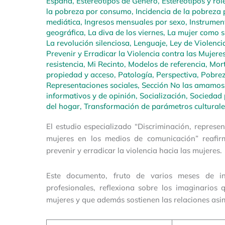
España
,
Estereotipos de Género
,
Estereotipos y rol
la pobreza por consumo
,
Incidencia de la pobreza 
mediática
,
Ingresos mensuales por sexo
,
Instrumen
geográfica
,
La diva de los viernes
,
La mujer como su
La revolución silenciosa
,
Lenguaje
,
Ley de Violencia
Prevenir y Erradicar la Violencia contra las Mujere
resistencia
,
Mi Recinto
,
Modelos de referencia
,
Mort
propiedad y acceso
,
Patología
,
Perspectiva
,
Pobrez
Representaciones sociales
,
Sección No las amamos
informativos y de opinión
,
Socialización
,
Sociedad 
del hogar
,
Transformación de parámetros culturale
El estudio especializado “Discriminación, repres
mujeres en los medios de comunicación” reafi
prevenir y erradicar la violencia hacia las mujeres.
Este documento, fruto de varios meses de inv
profesionales, reflexiona sobre los imaginarios 
mujeres y que además sostienen las relaciones asi