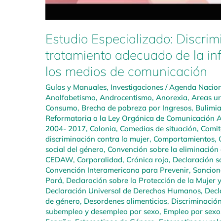
Estudio Especializado: Discrim
tratamiento adecuado de la in
los medios de comunicación
Guías y Manuales
,
Investigaciones
/
Agenda Naciona
Analfabetismo
,
Androcentismo
,
Anorexia
,
Areas u
Consumo
,
Brecha de pobreza por Ingresos
,
Bulimi
Reformatoria a la Ley Orgánica de Comunicación A
2004- 2017
,
Colonia
,
Comedias de situación
,
Comit
discriminación contra la mujer
,
Comportamientos
,
social del género
,
Convención sobre la eliminación 
CEDAW
,
Corporalidad
,
Crónica roja
,
Declaración so
Convención Interamericana para Prevenir, Sanciona
Pará
,
Declaración sobre la Protección de la Mujer 
Declaración Universal de Derechos Humanos
,
Decl
de género
,
Desordenes alimenticias
,
Discriminació
subempleo y desempleo por sexo
,
Empleo por sexo