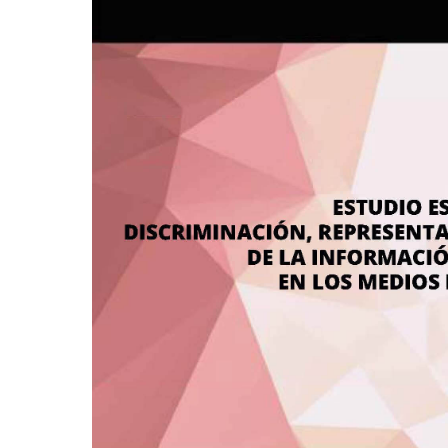
Discriminación,
representación
y
tratamiento
adecuado
de
la
información
sobre
las
mujeres
en
los
medios
de
comunicación