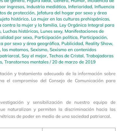
es de género
,
Figura ideal
,
Género
,
Humor
,
Incidencia de
por ingresos
,
Industria mediática
,
Inferioridad
,
Influencia
tos de protección
,
Jefatura del hogar por sexo y área
jeto histórico
,
La mujer en las culturas prehispánicas
,
 contra la mujer y la familia
,
Ley Orgánica Integral para
s
,
Luchas históricas
,
Lunes sexy
,
Manifestaciones de
alidad por sexo
,
Participación política
,
Participación,
a por sexo y área geográfica
,
Publicidad
,
Reality Show
,
, las matamos
,
Sexismo
,
Sexismo en contenidos
patriarcal
,
Soy el mejor
,
Techos de Cristal
,
Trabajadoras
s
,
Transtornos mentales
/
20 de marzo de 2019
entación y tratamiento adecuado de la información sobre
rma el compromiso del Consejo de Comunicación para
estigación y sensibilización de nuestro equipo de
que naturalizan y permiten la discriminación hacia las
métricas de poder en medio de una sociedad patriarcal.