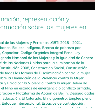
inación, representación y
formación sobre las mujeres en
l de las Mujeres y Personas LGBTI 2018 - 2021
,
rbanas
,
Belleza indígena
,
Brecha de pobreza por
a
,
Capacitar
,
Código Orgánico Integral Penal Ley
genda Nacional de las Mujeres y la Igualdad de Género
é de las Naciones Unidas para la eliminación de la
Constitución 2008
,
Construcción Social
,
Construcción
de todas las formas de Discriminación contra la mujer
bre la Eliminación de la Violencia contra la Mujer
r y Erradicar la Violencia Contra la mujer Belem do
y el Niño en estados de emergencia o conflicto armado
,
aración y Plataforma de Acción de Beijín
,
Desigualdades
n
,
Educación
,
El Colorado
,
El nalgómetro
,
Empleo pleno,
,
Enfoque Interseccional
,
Espacios de participación
,