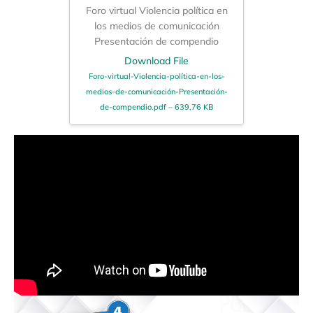
Foro virtual Violencia política en
los medios de comunicación
Presentación de compendio
Download File
Foro-virtual-Violencia-política-en-los-
medios-de-comunicación-Presentación-
de-compendio.pdf – 639,76 KB