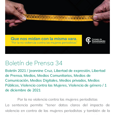
Prensa
34
Boletín de Prensa 34
Boletín 2021
/
Jeannine Cruz
,
Libertad de expresión
,
Libertad
de Prensa
,
Medios
,
Medios Comunitarios
,
Medios de
Comunicación
,
Medios Digitales
,
Medios privados
,
Medios
Públicos
,
Violencia contra las Mujeres
,
Violencia de género
/
1
de diciembre de 2021
Por la no violencia contra las mujeres periodistas
La sentencia permite “tener datos claros del impacto de
violencia en contra de las mujeres periodistas y también de la