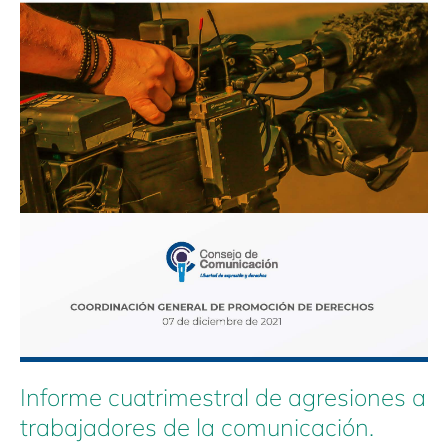
23
de
julio
a
23
de
noviembre
de
2021
Informe cuatrimestral de agresiones a
trabajadores de la comunicación.