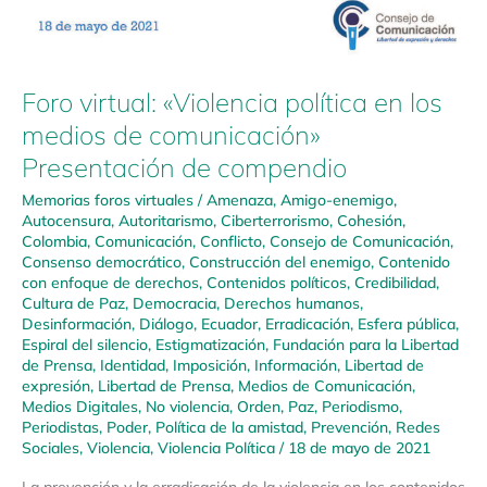
Foro virtual: «Violencia política en los
medios de comunicación»
Presentación de compendio
Memorias foros virtuales
/
Amenaza
,
Amigo-enemigo
,
Autocensura
,
Autoritarismo
,
Ciberterrorismo
,
Cohesión
,
Colombia
,
Comunicación
,
Conflicto
,
Consejo de Comunicación
,
Consenso democrático
,
Construcción del enemigo
,
Contenido
con enfoque de derechos
,
Contenidos políticos
,
Credibilidad
,
Cultura de Paz
,
Democracia
,
Derechos humanos
,
Desinformación
,
Diálogo
,
Ecuador
,
Erradicación
,
Esfera pública
,
Espiral del silencio
,
Estigmatización
,
Fundación para la Libertad
de Prensa
,
Identidad
,
Imposición
,
Información
,
Libertad de
expresión
,
Libertad de Prensa
,
Medios de Comunicación
,
Medios Digitales
,
No violencia
,
Orden
,
Paz
,
Periodismo
,
Periodistas
,
Poder
,
Política de la amistad
,
Prevención
,
Redes
Sociales
,
Violencia
,
Violencia Política
/
18 de mayo de 2021
La prevención y la erradicación de la violencia en los contenidos