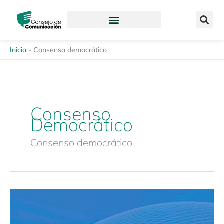
Ir
content
al
contenido
Inicio
-
Consenso democrático
Consenso
Democrático
Consenso democrático
Foro
virtual:
«Violencia