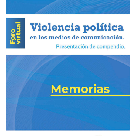
política
en
los
medios
de
comunicación»
Presentación
de
compendio