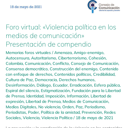
Foro virtual: «Violencia política en los
medios de comunicación»
Presentación de compendio
Memorias foros virtuales
/
Amenaza
,
Amigo-enemigo
,
Autocensura
,
Autoritarismo
,
Ciberterrorismo
,
Cohesión
,
Colombia
,
Comunicación
,
Conflicto
,
Consejo de Comunicación
,
Consenso democrático
,
Construcción del enemigo
,
Contenido
con enfoque de derechos
,
Contenidos políticos
,
Credibilidad
,
Cultura de Paz
,
Democracia
,
Derechos humanos
,
Desinformación
,
Diálogo
,
Ecuador
,
Erradicación
,
Esfera pública
,
Espiral del silencio
,
Estigmatización
,
Fundación para la Libertad
de Prensa
,
Identidad
,
Imposición
,
Información
,
Libertad de
expresión
,
Libertad de Prensa
,
Medios de Comunicación
,
Medios Digitales
,
No violencia
,
Orden
,
Paz
,
Periodismo
,
Periodistas
,
Poder
,
Política de la amistad
,
Prevención
,
Redes
Sociales
,
Violencia
,
Violencia Política
/
18 de mayo de 2021
La prevención y la erradicación de la violencia en los contenidos