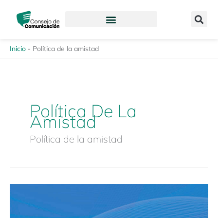
Ir
content
al
contenido
Inicio
-
Política de la amistad
Política De La
Amistad
Política de la amistad
Foro
virtual:
«Violencia