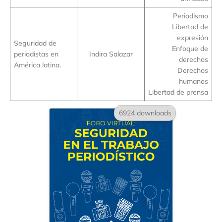
Periodismo
Libertad de
expresión
Seguridad de
Enfoque de
periodistas en
Indira Salazar
derechos
América latina.
Derechos
humanos
Libertad de prensa
6924 downloads