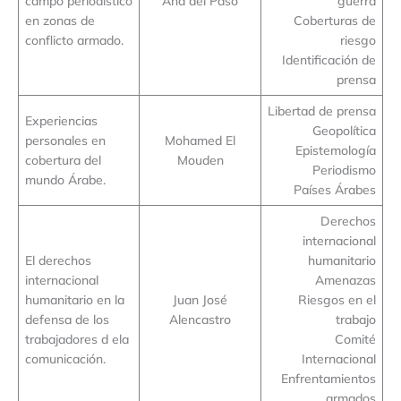
campo periodístico
Ana del Paso
guerra
en zonas de
Coberturas de
conflicto armado.
riesgo
Identificación de
prensa
Libertad de prensa
Experiencias
Geopolítica
personales en
Mohamed El
Epistemología
cobertura del
Mouden
Periodismo
mundo Árabe.
Países Árabes
Derechos
internacional
El derechos
humanitario
internacional
Amenazas
humanitario en la
Juan José
Riesgos en el
defensa de los
Alencastro
trabajo
trabajadores d ela
Comité
comunicación.
Internacional
Enfrentamientos
armados