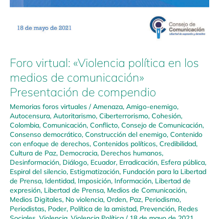
Foro virtual: «Violencia política en los
medios de comunicación»
Presentación de compendio
Memorias foros virtuales
/
Amenaza
,
Amigo-enemigo
,
Autocensura
,
Autoritarismo
,
Ciberterrorismo
,
Cohesión
,
Colombia
,
Comunicación
,
Conflicto
,
Consejo de Comunicación
,
Consenso democrático
,
Construcción del enemigo
,
Contenido
con enfoque de derechos
,
Contenidos políticos
,
Credibilidad
,
Cultura de Paz
,
Democracia
,
Derechos humanos
,
Desinformación
,
Diálogo
,
Ecuador
,
Erradicación
,
Esfera pública
,
Espiral del silencio
,
Estigmatización
,
Fundación para la Libertad
de Prensa
,
Identidad
,
Imposición
,
Información
,
Libertad de
expresión
,
Libertad de Prensa
,
Medios de Comunicación
,
Medios Digitales
,
No violencia
,
Orden
,
Paz
,
Periodismo
,
Periodistas
,
Poder
,
Política de la amistad
,
Prevención
,
Redes
Sociales
,
Violencia
,
Violencia Política
/
18 de mayo de 2021