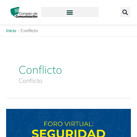
Ir
content
al
contenido
Inicio
-
Conflicto
Conflicto
Conflicto
Foro
virtual:
«Seguridad
en