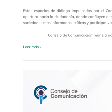
Estos espacios de diálogo impulsados por el C
apertura hacia la ciudadanía, donde confluyen dis
sociedades más informadas, críticas y participativa
Consejo de Comunicación reúne a ex
Leer más »
Rechazamos
enérgicamente
la
agresión
sufrida
por
un