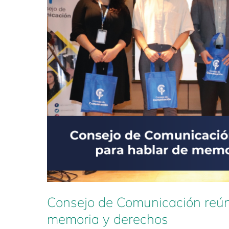
a
expertos
para
hablar
de
memoria
y
derechos
Consejo de Comunicación reún
memoria y derechos