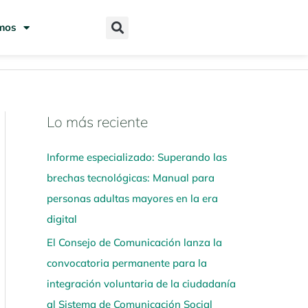
mos
Lo más reciente
N
a
Informe especializado: Superando las
v
brechas tecnológicas: Manual para
e
personas adultas mayores en la era
g
digital
a
El Consejo de Comunicación lanza la
a
convocatoria permanente para la
q
integración voluntaria de la ciudadanía
u
al Sistema de Comunicación Social
í