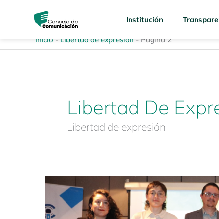
Ir
content
al
Institución
Transpare
contenido
Inicio
-
Libertad de expresión
-
Página 2
Libertad De Expr
Libertad de expresión
Consejo
de
Comunicación
reúne