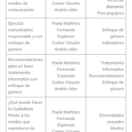
medios de
Carlos Vizuete
diamante
comunicación
Andrés Mier
Piso pegajoso
Ejercicio
Paola Martínez
comunicativo
Fernanda
Enfoque de
responsable y con
Espinoza
género
enfoque de
Carlos Vizuete
Indicadores
género
Andrés Mier
Recomendaciones
Paola Martínez
Tratamiento
para un buen
Fernanda
informativo
tratamiento
Espinoza
Recomendaciones
informativo con
Carlos Vizuete
Enfoque de
enfoque de
Andrés Mier
género
género
¿Qué puede hacer
la ciudadanía
Paola Martínez
frente a los
Diversidades
Fernanda
medios que
sexuales
Espinoza
reproducen la
Medios
Carlos Vizuete