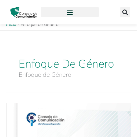
Ir
content
al
contenido
Inicio
-
Enfoque de Género
Enfoque De Género
Enfoque de Género
Herramientas
Guías
para
el
Tratamiento