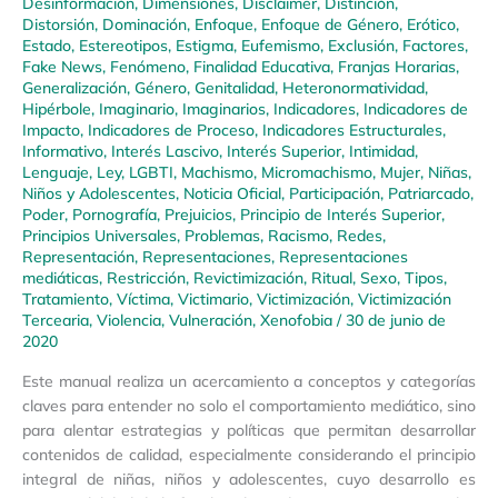
Desinformación
,
Dimensiones
,
Disclaimer
,
Distinción
,
Distorsión
,
Dominación
,
Enfoque
,
Enfoque de Género
,
Erótico
,
Estado
,
Estereotipos
,
Estigma
,
Eufemismo
,
Exclusión
,
Factores
,
Fake News
,
Fenómeno
,
Finalidad Educativa
,
Franjas Horarias
,
Generalización
,
Género
,
Genitalidad
,
Heteronormatividad
,
Hipérbole
,
Imaginario
,
Imaginarios
,
Indicadores
,
Indicadores de
Impacto
,
Indicadores de Proceso
,
Indicadores Estructurales
,
Informativo
,
Interés Lascivo
,
Interés Superior
,
Intimidad
,
Lenguaje
,
Ley
,
LGBTI
,
Machismo
,
Micromachismo
,
Mujer
,
Niñas,
Niños y Adolescentes
,
Noticia Oficial
,
Participación
,
Patriarcado
,
Poder
,
Pornografía
,
Prejuicios
,
Principio de Interés Superior
,
Principios Universales
,
Problemas
,
Racismo
,
Redes
,
Representación
,
Representaciones
,
Representaciones
mediáticas
,
Restricción
,
Revictimización
,
Ritual
,
Sexo
,
Tipos
,
Tratamiento
,
Víctima
,
Victimario
,
Victimización
,
Victimización
Tercearia
,
Violencia
,
Vulneración
,
Xenofobia
/
30 de junio de
2020
Este manual realiza un acercamiento a conceptos y categorías
claves para entender no solo el comportamiento mediático, sino
para alentar estrategias y políticas que permitan desarrollar
contenidos de calidad, especialmente considerando el principio
integral de niñas, niños y adolescentes, cuyo desarrollo es