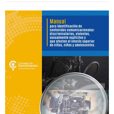
Manual
para
identificación
de
contenidos:
discriminatorios,
violentos,
sexualmente
explícitos
y
que
afecten
a
niñas,
niños
y
adolescente