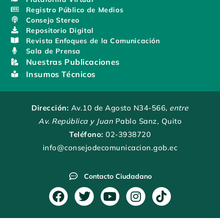
Registro Público de Medios
Consejo Stereo
Repositorio Digital
Revista Enfoques de la Comunicación
Sala de Prensa
Nuestras Publicaciones
Insumos Técnicos
Dirección:
Av.10 de Agosto N34-566
, entre
Av. República y Juan
Pablo Sanz, Quito
Teléfono:
02-3938720
info@consejodecomunicacion.gob.ec
Contacto Ciudadano
F
T
Y
I
T
a
w
o
n
i