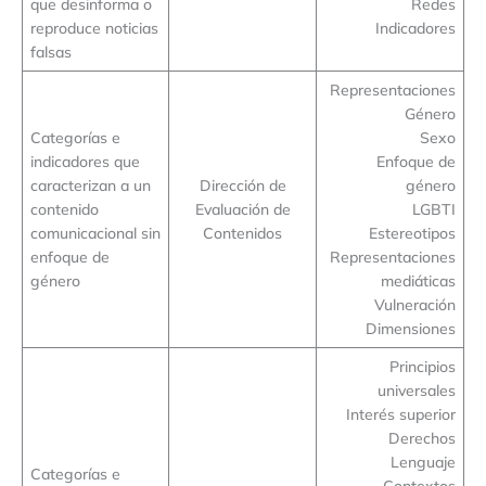
que desinforma o
Redes
reproduce noticias
Indicadores
falsas
Representaciones
Género
Categorías e
Sexo
indicadores que
Enfoque de
caracterizan a un
Dirección de
género
contenido
Evaluación de
LGBTI
comunicacional sin
Contenidos
Estereotipos
enfoque de
Representaciones
género
mediáticas
Vulneración
Dimensiones
Principios
universales
Interés superior
Derechos
Lenguaje
Categorías e
Contextos