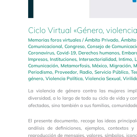
Ciclo Virtual «Género, violenci
Memorias foros virtuales
/
Ámbito Privado
,
Ámbito
Comunicacional
,
Congreso
,
Consejo de Comunicaci
Coronavirus
,
Covid-19
,
Derechos humanos
,
Embar
Impresos
,
Instituciones
,
Intersectorialidad
,
Intimo
,
L
Comunicación
,
Metamorfosis
,
México
,
Migración
,
M
Periodismo
,
Proveedor
,
Radio
,
Servicio Público
,
Te
género
,
Violencia Política
,
Violencia Sexual
,
Virili
La violencia de género contra las mujeres imp
diversidad, a lo largo de todo su ciclo de vida y 
afectadas, sino también a sus familias, comunidade
El presente documento, recoge las ideas principal
análisis de definiciones, ejemplos, contextos 
reproducción de mensajes, valores, símbolos, icon