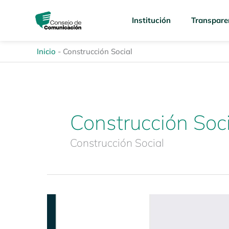
Ir
content
al
Institución
Transpare
contenido
Inicio
-
Construcción Social
Construcción Soci
Construcción Social
Ciclo
Virtual
«Género,