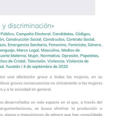
a y discriminación»
 Público
,
Campaña Electoral
,
Candidatas
,
Códigos
,
ón
,
Construcción Social
,
Constructos
,
Contrato Social
,
azo
,
Emergencia Sanitaria
,
Femenino
,
Feminista
,
Género
,
enguaje
,
Marco Legal
,
Masculino
,
Medios de
uerte Materna
,
Mujer
,
Normativa
,
Opresión
,
Papeletas
,
chos de Cristal
,
Televisión
,
Violencia
,
Violencia de
dad
,
Yucatán
/
4 de septiembre de 2020
lica una afectación grave a todas las mujeres, en su
conlleva graves consecuencias no únicamente a las mujeres
s y a la sociedad en general.
es desarrolladas en este espacio en el que, a través del
y argumentaciones, se busca eliminar la producción o
os, signos e imposiciones de género que han consolidado