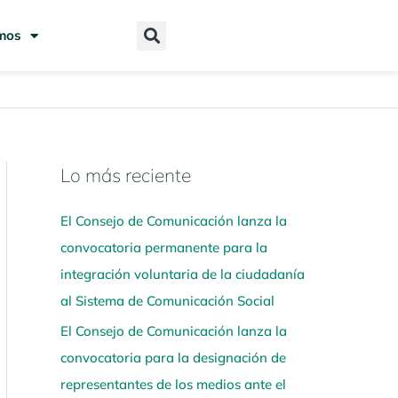
mos
Lo más reciente
N
a
El Consejo de Comunicación lanza la
v
convocatoria permanente para la
e
integración voluntaria de la ciudadanía
g
al Sistema de Comunicación Social
a
El Consejo de Comunicación lanza la
a
convocatoria para la designación de
q
representantes de los medios ante el
u