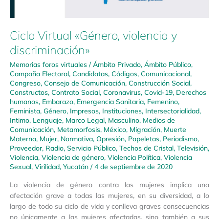
Ciclo Virtual «Género, violencia y
discriminación»
Memorias foros virtuales
/
Ámbito Privado
,
Ámbito Público
,
Campaña Electoral
,
Candidatas
,
Códigos
,
Comunicacional
,
Congreso
,
Consejo de Comunicación
,
Construcción Social
,
Constructos
,
Contrato Social
,
Coronavirus
,
Covid-19
,
Derechos
humanos
,
Embarazo
,
Emergencia Sanitaria
,
Femenino
,
Feminista
,
Género
,
Impresos
,
Instituciones
,
Intersectorialidad
,
Intimo
,
Lenguaje
,
Marco Legal
,
Masculino
,
Medios de
Comunicación
,
Metamorfosis
,
México
,
Migración
,
Muerte
Materna
,
Mujer
,
Normativa
,
Opresión
,
Papeletas
,
Periodismo
,
Proveedor
,
Radio
,
Servicio Público
,
Techos de Cristal
,
Televisión
,
Violencia
,
Violencia de género
,
Violencia Política
,
Violencia
Sexual
,
Virilidad
,
Yucatán
/
4 de septiembre de 2020
La violencia de género contra las mujeres implica una
afectación grave a todas las mujeres, en su diversidad, a lo
largo de todo su ciclo de vida y conlleva graves consecuencias
no únicamente a las mujeres afectadas, sino también a sus