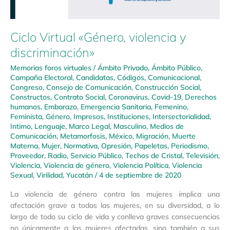
Ciclo Virtual «Género, violencia y
discriminación»
Memorias foros virtuales
/
Ámbito Privado
,
Ámbito Público
,
Campaña Electoral
,
Candidatas
,
Códigos
,
Comunicacional
,
Congreso
,
Consejo de Comunicación
,
Construcción Social
,
Constructos
,
Contrato Social
,
Coronavirus
,
Covid-19
,
Derechos
humanos
,
Embarazo
,
Emergencia Sanitaria
,
Femenino
,
Feminista
,
Género
,
Impresos
,
Instituciones
,
Intersectorialidad
,
Intimo
,
Lenguaje
,
Marco Legal
,
Masculino
,
Medios de
Comunicación
,
Metamorfosis
,
México
,
Migración
,
Muerte
Materna
,
Mujer
,
Normativa
,
Opresión
,
Papeletas
,
Periodismo
,
Proveedor
,
Radio
,
Servicio Público
,
Techos de Cristal
,
Televisión
,
Violencia
,
Violencia de género
,
Violencia Política
,
Violencia
Sexual
,
Virilidad
,
Yucatán
/
4 de septiembre de 2020
La violencia de género contra las mujeres implica una
afectación grave a todas las mujeres, en su diversidad, a lo
largo de todo su ciclo de vida y conlleva graves consecuencias
no únicamente a las mujeres afectadas, sino también a sus