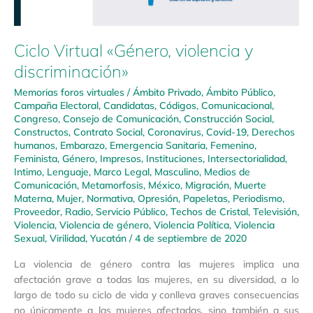
Ciclo Virtual «Género, violencia y
discriminación»
Memorias foros virtuales
/
Ámbito Privado
,
Ámbito Público
,
Campaña Electoral
,
Candidatas
,
Códigos
,
Comunicacional
,
Congreso
,
Consejo de Comunicación
,
Construcción Social
,
Constructos
,
Contrato Social
,
Coronavirus
,
Covid-19
,
Derechos
humanos
,
Embarazo
,
Emergencia Sanitaria
,
Femenino
,
Feminista
,
Género
,
Impresos
,
Instituciones
,
Intersectorialidad
,
Intimo
,
Lenguaje
,
Marco Legal
,
Masculino
,
Medios de
Comunicación
,
Metamorfosis
,
México
,
Migración
,
Muerte
Materna
,
Mujer
,
Normativa
,
Opresión
,
Papeletas
,
Periodismo
,
Proveedor
,
Radio
,
Servicio Público
,
Techos de Cristal
,
Televisión
,
Violencia
,
Violencia de género
,
Violencia Política
,
Violencia
Sexual
,
Virilidad
,
Yucatán
/
4 de septiembre de 2020
La violencia de género contra las mujeres implica una
afectación grave a todas las mujeres, en su diversidad, a lo
largo de todo su ciclo de vida y conlleva graves consecuencias
no únicamente a las mujeres afectadas, sino también a sus