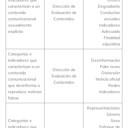
caracterizan a un
Dirección de
Degradante
contenido
Evaluación de
Conductas
comunicacional
Contenidos
sexuales
sexualmente
Indicadores
explícito
Adecuado
Finalidad
educativa
Categorías e
indicadores que
Desinformación
caracterizan a un
Fake news
Dirección de
contenido
Distorsión
Evaluación de
comunicacional
Noticia oficial
Contenidos
que desinforma o
Redes
reproduce noticias
Indicadores
falsas
Representaciones
Género
Categorías e
Sexo
indicadores que
Enfoque de