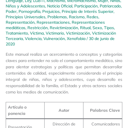
Lenguaje
,
Ley
,
LGBTI
,
Machismo
,
Micromachismo
,
Mujer
,
Niñas,
Niños y Adolescentes
,
Noticia Oficial
,
Participación
,
Patriarcado
,
Poder
,
Pornografía
,
Prejuicios
,
Principio de Interés Superior
,
Principios Universales
,
Problemas
,
Racismo
,
Redes
,
Representación
,
Representaciones
,
Representaciones
mediáticas
,
Restricción
,
Revictimización
,
Ritual
,
Sexo
,
Tipos
,
Tratamiento
,
Víctima
,
Victimario
,
Victimización
,
Victimización
Tercearia
,
Violencia
,
Vulneración
,
Xenofobia
/
30 de junio de
2020
Este manual realiza un acercamiento a conceptos y categorías
claves para entender no solo el comportamiento mediático, sino
para alentar estrategias y políticas que permitan desarrollar
contenidos de calidad, especialmente considerando el principio
integral de niñas, niños y adolescentes, cuyo desarrollo es
responsabilidad de la familia, el Estado y otros actores sociales
como los medios de comunicación.
Artículo o
Autor
Palabras Clave
ponencia
Dirección de
Comunicadores
Presentación