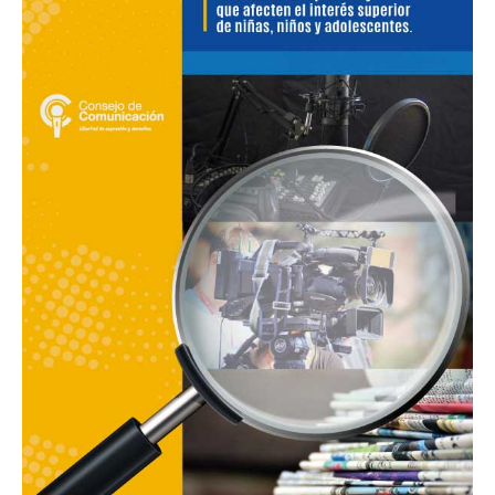
discriminatorios,
violentos,
sexualmente
explícitos
y
que
afecten
a
niñas,
niños
y
adolescente