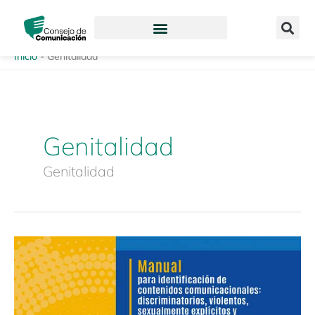
Ir
content
al
contenido
Inicio
-
Genitalidad
Genitalidad
Genitalidad
Manual
para
identificación
de
contenidos: