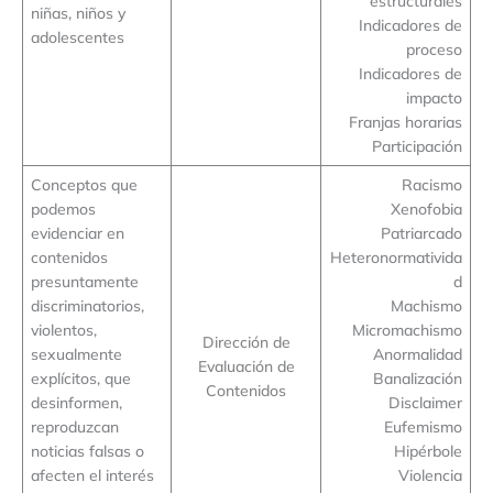
estructurales
niñas, niños y
Indicadores de
adolescentes
proceso
Indicadores de
impacto
Franjas horarias
Participación
Conceptos que
Racismo
podemos
Xenofobia
evidenciar en
Patriarcado
contenidos
Heteronormativida
presuntamente
d
discriminatorios,
Machismo
violentos,
Micromachismo
Dirección de
sexualmente
Anormalidad
Evaluación de
explícitos, que
Banalización
Contenidos
desinformen,
Disclaimer
reproduzcan
Eufemismo
noticias falsas o
Hipérbole
afecten el interés
Violencia