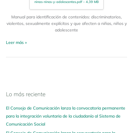
ninas-ninos-y-adolescentes.pdf – 4,39 MB
Manual para identificación de contenidos: discriminatorios,
violentos, sexualmente explícitos y que afecten a niñas, niños y
adolescente
Leer más »
Lo más reciente
N
a
El Consejo de Comunicación lanza la convocatoria permanente
v
para la integración voluntaria de la ciudadanía al Sistema de
e
Comunicación Social
g
El Consejo de Comunicación lanza la convocatoria para la