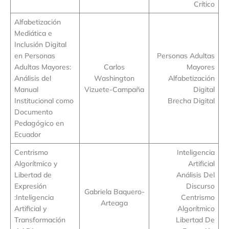
Crítico
Alfabetización
Mediática e
Inclusión Digital
en Personas
Personas Adultas
Adultas Mayores:
Carlos
Mayores
Análisis del
Washington
Alfabetización
Manual
Vizuete-Campaña
Digital
Institucional como
Brecha Digital
Documento
Pedagógico en
Ecuador
Centrismo
Inteligencia
Algorítmico y
Artificial
Libertad de
Análisis Del
Expresión
Discurso
Gabriela Baquero-
:Inteligencia
Centrismo
Arteaga
Artificial y
Algorítmico
Transformación
Libertad De