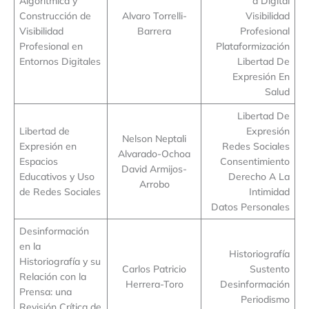
Algorítmica y
d Digital
Construcción de
Alvaro Torrelli-
Visibilidad
Visibilidad
Barrera
Profesional
Profesional en
Plataformización
Entornos Digitales
Libertad De
Expresión En
Salud
Libertad De
Libertad de
Expresión
Nelson Neptali
Expresión en
Redes Sociales
Alvarado-Ochoa
Espacios
Consentimiento
David Armijos-
Educativos y Uso
Derecho A La
Arrobo
de Redes Sociales
Intimidad
Datos Personales
Desinformación
en la
Historiografía
Historiografía y su
Carlos Patricio
Sustento
Relación con la
Herrera-Toro
Desinformación
Prensa: una
Periodismo
Revisión Crítica de