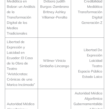
Mediática en
Débora Judith
Credibilidad
Balzar: un Análisis
Burgos-Zambrano
Mediática
de la
Britney Ashley
Transformación
Transformación
Villamar-Peralta
Digital
Digital de los
Generación Z
Medios
Tradicionales
Libertad de
Expresión y
Libertad De
Laicidad en
Expresión
Ecuador: El Caso
Wilmer Vinicio
Laicidad
de la Obra de
Simbaña-Lincango
Teatro
Teatro
Espacio Público
“Aristócratas:
Estado Laico
Crónicas de una
Marica Incómoda”
Autoridad Médica
Algorítmica
Autoridad Médica
Gubernamentalida