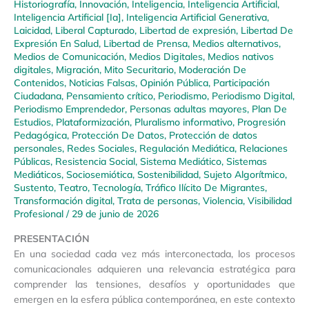
Historiografía
,
Innovación
,
Inteligencia
,
Inteligencia Artificial
,
Inteligencia Artificial [Ia]
,
Inteligencia Artificial Generativa
,
Laicidad
,
Liberal Capturado
,
Libertad de expresión
,
Libertad De
Expresión En Salud
,
Libertad de Prensa
,
Medios alternativos
,
Medios de Comunicación
,
Medios Digitales
,
Medios nativos
digitales
,
Migración
,
Mito Securitario
,
Moderación De
Contenidos
,
Noticias Falsas
,
Opinión Pública
,
Participación
Ciudadana
,
Pensamiento crítico
,
Periodismo
,
Periodismo Digital
,
Periodismo Emprendedor
,
Personas adultas mayores
,
Plan De
Estudios
,
Plataformización
,
Pluralismo informativo
,
Progresión
Pedagógica
,
Protección De Datos
,
Protección de datos
personales
,
Redes Sociales
,
Regulación Mediática
,
Relaciones
Públicas
,
Resistencia Social
,
Sistema Mediático
,
Sistemas
Mediáticos
,
Sociosemiótica
,
Sostenibilidad
,
Sujeto Algorítmico
,
Sustento
,
Teatro
,
Tecnología
,
Tráfico Ilícito De Migrantes
,
Transformación digital
,
Trata de personas
,
Violencia
,
Visibilidad
Profesional
/
29 de junio de 2026
PRESENTACIÓN
En una sociedad cada vez más interconectada, los procesos
comunicacionales adquieren una relevancia estratégica para
comprender las tensiones, desafíos y oportunidades que
emergen en la esfera pública contemporánea, en este contexto