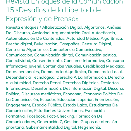
Revista Enfoques de la Comunicación
15 «Desafíos de la Libertad de
Expresión y de Prensa»
Revista enfoques
/
Alfabetización Digital
,
Algoritmos
,
Análisis
Del Discurso
,
Ansiedad
,
Argumentación Oral
,
Autoeficacia
,
Automatización De Contenidos
,
Autoridad Médica Algorítmica
,
Brecha digital
,
Bukelización
,
Campañas
,
Censura Digital
,
Centrismo Algorítmico
,
Competencia Comunicativa
,
Comunicación
,
Comunicación digital
,
Comunicación política
,
Conectividad
,
Consentimiento
,
Consumo Informativo
,
Consumo
Informativo Juvenil
,
Contenidos Visuales
,
Credibilidad Mediática
,
Datos personales
,
Democracia Algorítmica
,
Democracia Local
,
Dependencia Tecnológica
,
Derecho A La Información
,
Derecho
a la intimidad
,
Derecho Penal
,
Derechos Digitales
,
Desiertos
Informativos
,
Desinformación
,
Desinformación Digital
,
Discurso
Político
,
Discursos mediáticos
,
Economía
,
Economía Política De
La Comunicación
,
Ecuador
,
Educación superior
,
Enemización
,
Engagement
,
Espacio Público
,
Estado Laico
,
Estudiantes De
Comunicación
,
Estudiantes Universitarios
,
Evaluación
Formativa
,
Facebook
,
Fact-Checking
,
Formación De
Comunicadores
,
Generación Z
,
Gestión
,
Grupos de atención
prioritaria
,
Gubernamentalidad Digital
,
Hegemonía
,