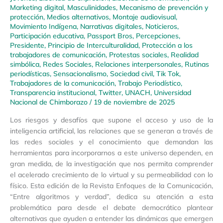
Marketing digital
,
Masculinidades
,
Mecanismo de prevención y
protección
,
Medios alternativos
,
Montaje audiovisual
,
Movimiento Indígena
,
Narrativas digitales
,
Noticieros
,
Participación educativa
,
Passport Bros
,
Percepciones
,
Presidente
,
Principio de Interculturalidad
,
Protección a los
trabajadores de comunicación
,
Protestas sociales
,
Realidad
simbólica
,
Redes Sociales
,
Relaciones interpersonales
,
Rutinas
periodísticas
,
Sensacionalismo
,
Sociedad civil
,
Tik Tok
,
Trabajadores de la comunicación
,
Trabajo Periodístico
,
Transparencia institucional
,
Twitter
,
UNACH
,
Universidad
Nacional de Chimborazo
/
19 de noviembre de 2025
Los riesgos y desafíos que supone el acceso y uso de la
inteligencia artificial, las relaciones que se generan a través de
las redes sociales y el conocimiento que demandan las
herramientas para incorporarnos a este universo dependen, en
gran medida, de la investigación que nos permita comprender
el acelerado crecimiento de lo virtual y su permeabilidad con lo
físico. Esta edición de la Revista Enfoques de la Comunicación,
“Entre algoritmos y verdad”, dedica su atención a esta
problemática para desde el debate democrático plantear
alternativas que ayuden a entender las dinámicas que emergen