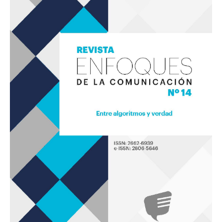
Enfoques
de
la
Comunicación
14
«Entre
algoritmos
y
verdad»