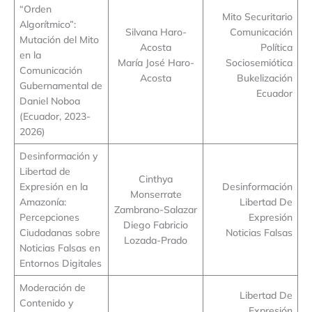
“Orden
Mito Securitario
Algorítmico”:
Silvana Haro-
Comunicación
Mutación del Mito
Acosta
Política
en la
María José Haro-
Sociosemiótica
Comunicación
Acosta
Bukelización
Gubernamental de
Ecuador
Daniel Noboa
(Ecuador, 2023-
2026)
Desinformación y
Libertad de
Cinthya
Expresión en la
Desinformación
Monserrate
Amazonía:
Libertad De
Zambrano-Salazar
Percepciones
Expresión
Diego Fabricio
Ciudadanas sobre
Noticias Falsas
Lozada-Prado
Noticias Falsas en
Entornos Digitales
Moderación de
Libertad De
Contenido y
Expresión