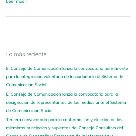
Leer más »
Lo más reciente
N
a
El Consejo de Comunicación lanza la convocatoria permanente
v
para la integración voluntaria de la ciudadanía al Sistema de
e
Comunicación Social
g
El Consejo de Comunicación lanza la convocatoria para la
a
designación de representantes de los medios ante el Sistema
a
de Comunicación Social
q
u
Tercera convocatoria para la conformación y elección de los
í
miembros principales y suplentes del Consejo Consultivo del
Consejo de Desarrollo y Promoción de la Información y