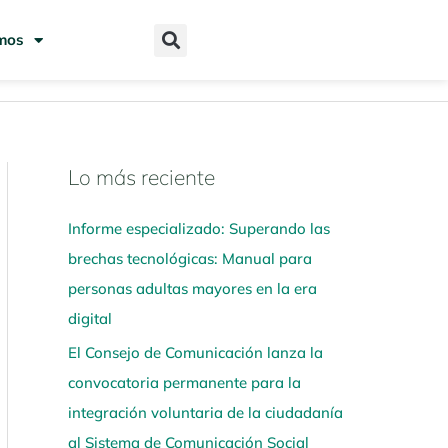
mos
Lo más reciente
N
a
Informe especializado: Superando las
v
brechas tecnológicas: Manual para
e
personas adultas mayores en la era
g
digital
a
El Consejo de Comunicación lanza la
a
convocatoria permanente para la
q
integración voluntaria de la ciudadanía
u
al Sistema de Comunicación Social
í