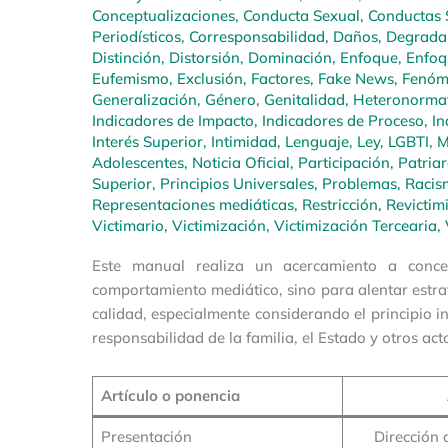
Conceptualizaciones
,
Conducta Sexual
,
Conductas 
Periodísticos
,
Corresponsabilidad
,
Daños
,
Degrada
Distinción
,
Distorsión
,
Dominación
,
Enfoque
,
Enfoq
Eufemismo
,
Exclusión
,
Factores
,
Fake News
,
Fenóm
Generalización
,
Género
,
Genitalidad
,
Heteronormat
Indicadores de Impacto
,
Indicadores de Proceso
,
In
Interés Superior
,
Intimidad
,
Lenguaje
,
Ley
,
LGBTI
,
M
Adolescentes
,
Noticia Oficial
,
Participación
,
Patria
Superior
,
Principios Universales
,
Problemas
,
Racis
Representaciones mediáticas
,
Restricción
,
Revictim
Victimario
,
Victimización
,
Victimización Tercearia
,
Este manual realiza un acercamiento a conce
comportamiento mediático, sino para alentar estrat
calidad, especialmente considerando el principio in
responsabilidad de la familia, el Estado y otros a
Artículo o ponencia
Presentación
Dirección 