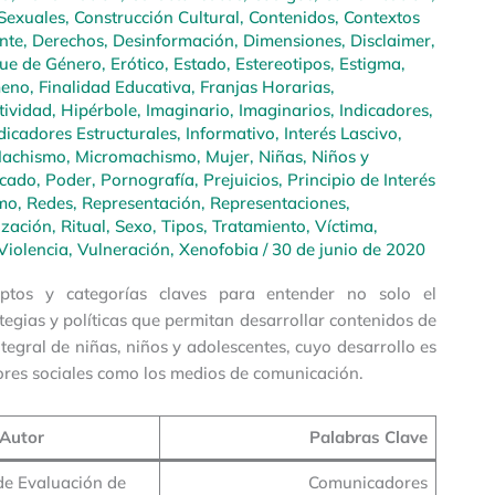
Sexuales
,
Construcción Cultural
,
Contenidos
,
Contextos
nte
,
Derechos
,
Desinformación
,
Dimensiones
,
Disclaimer
,
ue de Género
,
Erótico
,
Estado
,
Estereotipos
,
Estigma
,
eno
,
Finalidad Educativa
,
Franjas Horarias
,
ividad
,
Hipérbole
,
Imaginario
,
Imaginarios
,
Indicadores
,
dicadores Estructurales
,
Informativo
,
Interés Lascivo
,
achismo
,
Micromachismo
,
Mujer
,
Niñas, Niños y
rcado
,
Poder
,
Pornografía
,
Prejuicios
,
Principio de Interés
mo
,
Redes
,
Representación
,
Representaciones
,
ización
,
Ritual
,
Sexo
,
Tipos
,
Tratamiento
,
Víctima
,
Violencia
,
Vulneración
,
Xenofobia
/
30 de junio de 2020
ptos y categorías claves para entender no solo el
egias y políticas que permitan desarrollar contenidos de
tegral de niñas, niños y adolescentes, cuyo desarrollo es
ctores sociales como los medios de comunicación.
Autor
Palabras Clave
de Evaluación de
Comunicadores