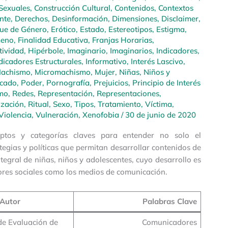
Sexuales
,
Construcción Cultural
,
Contenidos
,
Contextos
nte
,
Derechos
,
Desinformación
,
Dimensiones
,
Disclaimer
,
ue de Género
,
Erótico
,
Estado
,
Estereotipos
,
Estigma
,
eno
,
Finalidad Educativa
,
Franjas Horarias
,
ividad
,
Hipérbole
,
Imaginario
,
Imaginarios
,
Indicadores
,
dicadores Estructurales
,
Informativo
,
Interés Lascivo
,
achismo
,
Micromachismo
,
Mujer
,
Niñas, Niños y
rcado
,
Poder
,
Pornografía
,
Prejuicios
,
Principio de Interés
mo
,
Redes
,
Representación
,
Representaciones
,
ización
,
Ritual
,
Sexo
,
Tipos
,
Tratamiento
,
Víctima
,
Violencia
,
Vulneración
,
Xenofobia
/
30 de junio de 2020
ptos y categorías claves para entender no solo el
egias y políticas que permitan desarrollar contenidos de
tegral de niñas, niños y adolescentes, cuyo desarrollo es
ctores sociales como los medios de comunicación.
Autor
Palabras Clave
de Evaluación de
Comunicadores