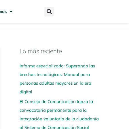
mos
Lo más reciente
N
a
Informe especializado: Superando las
v
brechas tecnológicas: Manual para
e
personas adultas mayores en la era
g
digital
a
El Consejo de Comunicación lanza la
a
convocatoria permanente para la
q
integración voluntaria de la ciudadanía
u
al Sistema de Comunicación Social
í