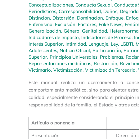
Conceptualizaciones
,
Conducta Sexual
,
Conductas 
Periodísticos
,
Corresponsabilidad
,
Daños
,
Degrada
Distinción
,
Distorsión
,
Dominación
,
Enfoque
,
Enfoq
Eufemismo
,
Exclusión
,
Factores
,
Fake News
,
Fenóm
Generalización
,
Género
,
Genitalidad
,
Heteronormat
Indicadores de Impacto
,
Indicadores de Proceso
,
In
Interés Superior
,
Intimidad
,
Lenguaje
,
Ley
,
LGBTI
,
M
Adolescentes
,
Noticia Oficial
,
Participación
,
Patria
Superior
,
Principios Universales
,
Problemas
,
Racis
Representaciones mediáticas
,
Restricción
,
Revictim
Victimario
,
Victimización
,
Victimización Tercearia
,
Este manual realiza un acercamiento a conce
comportamiento mediático, sino para alentar estrat
calidad, especialmente considerando el principio in
responsabilidad de la familia, el Estado y otros a
Artículo o ponencia
Presentación
Dirección 